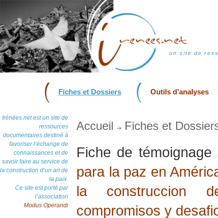
un site de res
Fiches et Dossiers
Outils d’analyses
Irénées.net est un site de
Accueil
Fiches et Dossier
ressources
documentaires destiné à
favoriser l’échange de
Fiche de témoignage
connaissances et de
savoir faire au service de
para la paz en América
la construction d’un art de
la paix.
la construccion 
Ce site est porté par
l’association
Modus Operandi
compromisos y desafi