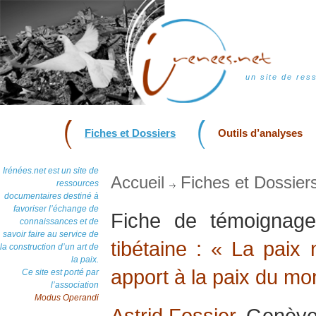
un site de res
Fiches et Dossiers
Outils d’analyses
Irénées.net est un site de
Accueil
Fiches et Dossier
ressources
documentaires destiné à
favoriser l’échange de
Fiche de témoigna
connaissances et de
savoir faire au service de
tibétaine : « La paix
la construction d’un art de
la paix.
apport à la paix du m
Ce site est porté par
l’association
Modus Operandi
Astrid Fossier
, Genève,