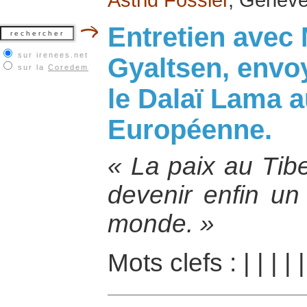
Entretien avec
sur irenees.net
Gyaltsen, envo
sur la
Coredem
le Dalaï Lama a
Européenne.
« La paix au Tibe
devenir enfin un
monde. »
Mots clefs :
|
|
|
|