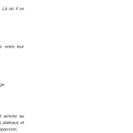
 Là où il se
s entre leur
ge.
t arrivée au
s plateaux et
mpassion.