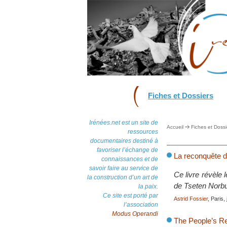
Fiches et Dossiers
Irénées.net est un site de
Accueil
Fiches et Dossi
ressources
documentaires destiné à
favoriser l’échange de
La reconquête d
connaissances et de
savoir faire au service de
Ce livre révèle
la construction d’un art de
de Tseten Norbu,
la paix.
Ce site est porté par
Astrid Fossier
, Paris,
l’association
Modus Operandi
The People’s Re