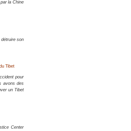
 par la Chine
 détruire son
du Tibet
cident pour
us avons des
uver un Tibet
ustice Center