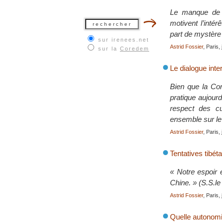
Le manque de sp
motivent l’inté
part de mystère
sur irenees.net
Astrid Fossier
, Paris,
sur la
Coredem
Le dialogue inte
Bien que la Cons
pratique aujourd
respect des cu
ensemble sur le
Astrid Fossier
, Paris,
Tentatives tibét
« Notre espoir 
Chine. » (S.S.l
Astrid Fossier
, Paris,
Quelle autonomie