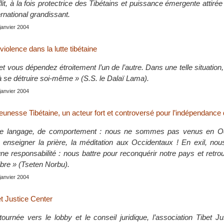
it, à la fois protectrice des Tibétains et puissance émergente attirée
ernational grandissant.
 janvier 2004
violence dans la lutte tibétaine
t vous dépendez étroitement l’un de l’autre. Dans une telle situation,
à se détruire soi-même » (S.S. le Dalaï Lama).
 janvier 2004
unesse Tibétaine, un acteur fort et controversé pour l’indépendance 
e langage, de comportement : nous ne sommes pas venus en Oc
, enseigner la prière, la méditation aux Occidentaux ! En exil, no
e responsabilité : nous battre pour reconquérir notre pays et retro
ibre » (Tseten Norbu).
 janvier 2004
t Justice Center
tournée vers le lobby et le conseil juridique, l’association Tibet J