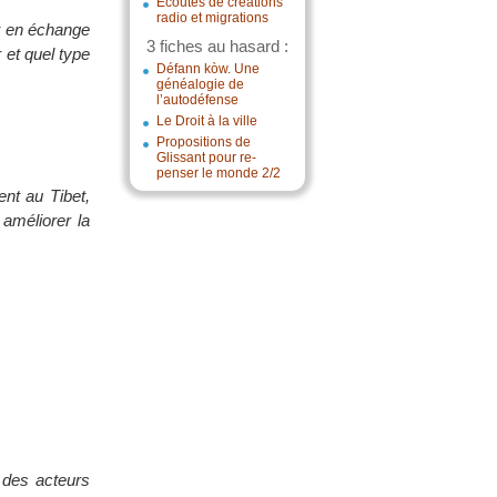
Écoutes de créations
radio et migrations
t en échange
3 fiches au hasard :
 et quel type
Défann kòw. Une
généalogie de
l’autodéfense
Le Droit à la ville
Propositions de
Glissant pour re-
penser le monde 2/2
ent au Tibet,
 améliorer la
 des acteurs