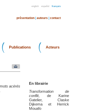
english
español
français
présentation
|
auteurs
|
contact
Publications
Acteurs
En librairie
s mots acérés
Transformation de
»
conflit
, de Karine
Gatelier, Claske
Dijkema et Herrick
Mouafo