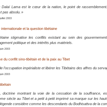
e Dalaï Lama est le cœur de la nation, le point de rassemblement.
est pas absolu. »
juillet 2003
ternationale et la question tibétaine
étaine stigmatise les conflits existant au sein des gouvernement
ement politique et des intérêts plus matériels.
 juin 2003
e du conflit sino-tibétain et de la paix au Tibet
de l’occupation impérialiste et libérer les Tibétains des affres du serva
 juin 2003
ibétain
 doctrine montrant la voie de la cessation de la souffrance, es
me siècle au Tibet et a petit à petit imprimé sa marque sur les haut
 légende considère comme les descendants du Bodhisattva de la co