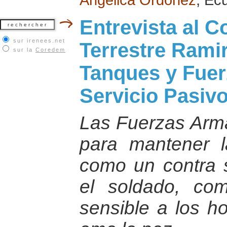
Entrevista al C
sur irenees.net
Terrestre Rami
sur la
Coredem
Tanques y Fuer
Servicio Pasivo
Las Fuerzas Arma
para mantener l
como un contra 
el soldado, co
sensible a los ho