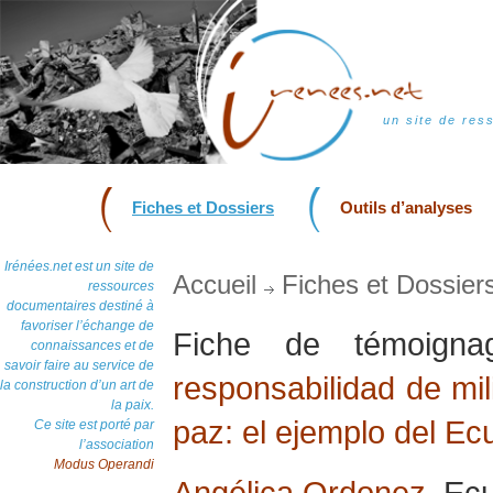
un site de res
Fiches et Dossiers
Outils d’analyses
Irénées.net est un site de
Accueil
Fiches et Dossier
ressources
documentaires destiné à
favoriser l’échange de
Fiche de témoig
connaissances et de
savoir faire au service de
responsabilidad de mil
la construction d’un art de
la paix.
paz: el ejemplo del Ec
Ce site est porté par
l’association
Modus Operandi
Angélica Ordonez
, Ec