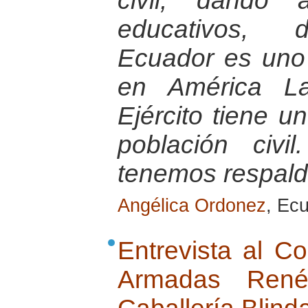
civil, dando 
educativos, d
Ecuador es uno
en América La
Ejército tiene u
población civ
tenemos respaldo
Angélica Ordonez
, Ec
Entrevista al C
Armadas Ren