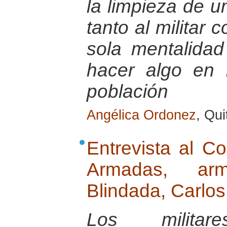
la limpieza de u
tanto al militar
sola mentalida
hacer algo en b
población
Angélica Ordonez
, Qu
Entrevista al C
Armadas, ar
Blindada, Carlo
Los milita