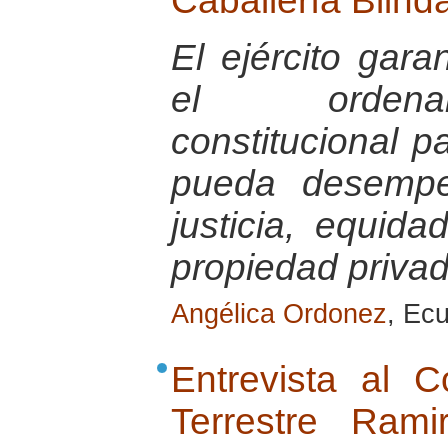
Caballería Blind
El ejército gara
el ordenam
constitucional 
pueda desempe
justicia, equid
propiedad priva
Angélica Ordonez
, Ec
Entrevista al 
Terrestre Ram