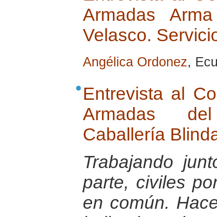
Armadas Arma d
Velasco. Servici
Angélica Ordonez
, Ec
Entrevista al C
Armadas de
Caballería Blin
Trabajando jun
parte, civiles po
en común. Hace