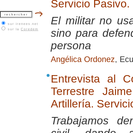
Servicio Pasivo.
El militar no u
sur irenees.net
sino para defend
sur la
Coredem
persona
Angélica Ordonez
, Ec
Entrevista al 
Terrestre Jai
Artillería. Servic
Trabajamos de