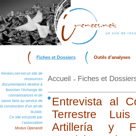
un site de res
Fiches et Dossiers
Outils d’analyses
Irénées.net est un site de
Accueil
Fiches et Dossier
ressources
documentaires destiné à
favoriser l’échange de
connaissances et de
Entrevista al 
savoir faire au service de
la construction d’un art de
Terrestre Lu
la paix.
Ce site est porté par
l’association
Artillería y 
Modus Operandi