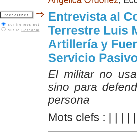
Entrevista al C
sur irenees.net
Terrestre Luis
sur la
Coredem
Artillería y Fu
Servicio Pasivo
El militar no us
sino para defend
persona
Mots clefs :
|
|
|
|