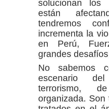
solucionan los
están afecta
tendremos con
incrementa la vi
en Perú, Fuer
grandes desafíos
No sabemos có
escenario del
terrorismo, d
organizada. Son
tratados en el ám