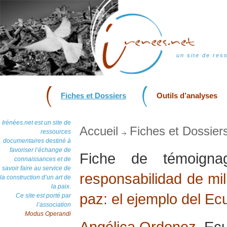
un site de res
Fiches et Dossiers
Outils d’analyses
Irénées.net est un site de
Accueil
Fiches et Dossier
ressources
documentaires destiné à
favoriser l’échange de
Fiche de témoig
connaissances et de
savoir faire au service de
responsabilidad de mil
la construction d’un art de
la paix.
paz: el ejemplo del Ec
Ce site est porté par
l’association
Modus Operandi
Angélica Ordonez
, Ec