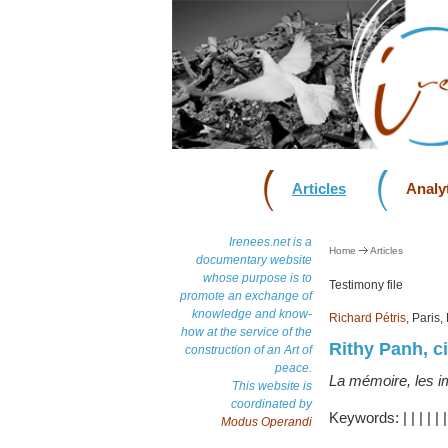
Articles
Analyt
Irenees.net is a
Home
Articles
documentary website
whose purpose is to
Testimony file
promote an exchange of
knowledge and know-
Richard Pétris
, Paris
how at the service of the
Rithy Panh, 
construction of an Art of
peace.
La mémoire, les i
This website is
coordinated by
Keywords:
|
|
|
|
|
Modus Operandi