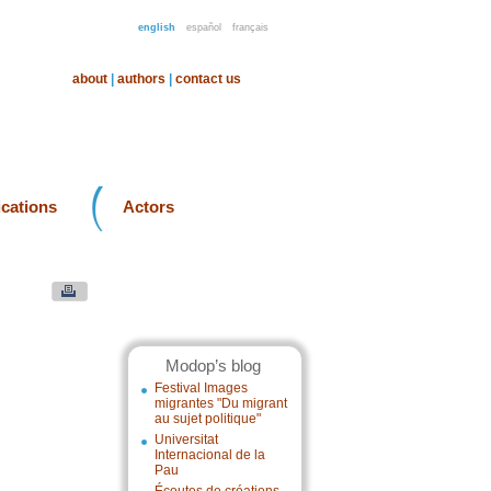
english
español
français
about
|
authors
|
contact us
ications
Actors
Modop’s blog
Festival Images
migrantes "Du migrant
au sujet politique"
Universitat
Internacional de la
Pau