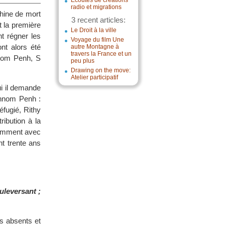
Écoutes de créations
radio et migrations
chine de mort
3 recent articles:
 la première
Le Droit à la ville
nt régner les
Voyage du film Une
t alors été
autre Montagne à
travers la France et un
hnom Penh, S
peu plus
Drawing on the move:
Atelier participatif
ui il demande
 Phnom Penh :
éfugié, Rithy
ibution à la
tamment avec
t trente ans
uleversant ;
es absents et