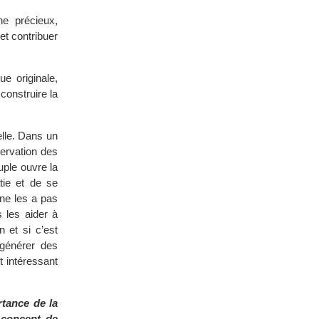
ne précieux,
et contribuer
ue originale,
 construire la
lle. Dans un
servation des
uple ouvre la
tie et de se
ne les a pas
 les aider à
 et si c’est
 générer des
t intéressant
rtance de la
 concept de