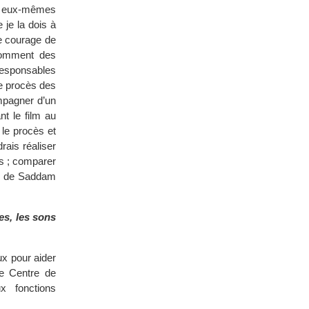
par eux-mêmes
 je la dois à
le courage de
comment des
 responsables
 le procès des
ompagner d’un
nt le film au
le procès et
rais réaliser
es ; comparer
e, de Saddam
es, les sons
ux pour aider
le Centre de
x fonctions