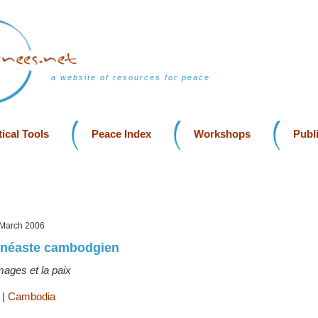
a website of resources for peace
ical Tools
Peace Index
Workshops
Publ
, March 2006
cinéaste cambodgien
mages et la paix
|
|
Cambodia