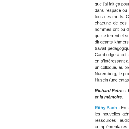
que j’ai fait ça p
dans l’espace où il
tous ces morts. Ci
chacune de ces 
hommes ont pu dev
qui se terrent et s
dirigeants khmers 
travail pédagogiqu
Cambodge à cette 
en s’intéressant au
un colloque, au pr
Nuremberg, le pro
Husein (une catast
Richard Pétris :
et la mémoire.
Rithy Panh :
En e
les nouvelles gén
ressources aud
complémentaires 