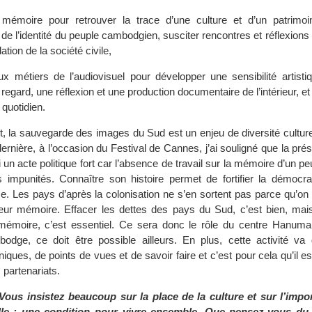
mémoire pour retrouver la trace d’une culture et d’un patrimoi
e l’identité du peuple cambodgien, susciter rencontres et réflexions 
ation de la société civile,
ux métiers de l’audiovisuel pour développer une sensibilité artistiq
 regard, une réflexion et une production documentaire de l’intérieur, et
quotidien.
, la sauvegarde des images du Sud est un enjeu de diversité culture
dernière, à l’occasion du Festival de Cannes, j’ai souligné que la pré
 un acte politique fort car l’absence de travail sur la mémoire d’un pe
s impunités. Connaître son histoire permet de fortifier la démocra
. Les pays d’après la colonisation ne s’en sortent pas parce qu’on 
leur mémoire. Effacer les dettes des pays du Sud, c’est bien, mais
 mémoire, c’est essentiel. Ce sera donc le rôle du centre Hanuman
odge, ce doit être possible ailleurs. En plus, cette activité va
ques, de points de vues et de savoir faire et c’est pour cela qu’il es
 partenariats.
Vous insistez beaucoup sur la place de la culture et sur l’impo
relle ; une condition pour vivre ensemble. Que pensez-vous du