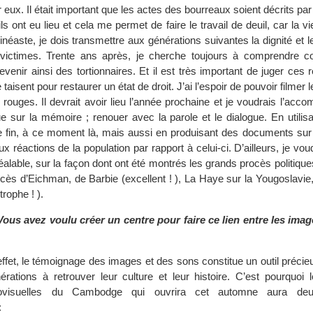
our eux. Il était important que les actes des bourreaux soient décrits 
s ont eu lieu et cela me permet de faire le travail de deuil, car la vie
néaste, je dois transmettre aux générations suivantes la dignité et 
victimes. Trente ans après, je cherche toujours à comprendre 
enir ainsi des tortionnaires. Et il est très important de juger ces
e taisent pour restaurer un état de droit. J’ai l’espoir de pouvoir filmer
rouges. Il devrait avoir lieu l’année prochaine et je voudrais l’acc
e sur la mémoire ; renouer avec la parole et le dialogue. En utilisa
fin, à ce moment là, mais aussi en produisant des documents sur 
x réactions de la population par rapport à celui-ci. D’ailleurs, je voud
éalable, sur la façon dont ont été montrés les grands procès politiqu
cès d’Eichman, de Barbie (excellent ! ), La Haye sur la Yougoslavi
rophe ! ).
Vous avez voulu créer un centre pour faire ce lien entre les imag
ffet, le témoignage des images et des sons constitue un outil précie
érations à retrouver leur culture et leur histoire. C’est pourquoi 
iovisuelles du Cambodge qui ouvrira cet automne aura deu
: