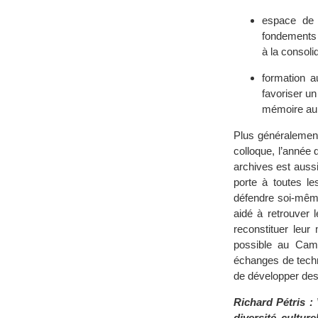
espace de 
fondements d
à la consolid
formation a
favoriser un
mémoire au 
Plus généralement
colloque, l’année 
archives est aussi
porte à toutes le
défendre soi-même
aidé à retrouver 
reconstituer leur
possible au Camb
échanges de techni
de développer des
Richard Pétris :
diversité cultu