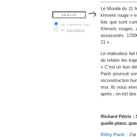
Le Monde du 11 fé
khmère rouge » e
fois que sont con
on irenees.net
Khmers rouges, 
on
Coredem
assassinés. 1700
21 » .
Le réalisateur fai
de refaire les tr
« C’est un bon déb
Panh poursuit son
reconstruction h
moi. Ils nous env
après ; on est des
Richard Pétris :
quelle place, quel
Rithy Panh :
J’ai