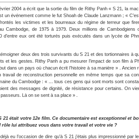
vrier 2004 a écrit que la sortie du film de Rithy Panh « S 21, la ma
st un événement comme le fut Shoah de Claude Lanzmann ; « C’est
frontés les victimes et les bourreaux du régime de terreur que fire
au Cambodge, de 1975 à 1979. Deux millions de Cambodgiens on
0 d’entre eux ont été torturés puis exécutés dans un lycée de P
t témoigner deux des trois survivants du S 21 et des tortionnaires à q
ajets et les gestes. Rithy Panh a pu mesurer l’impact de son film à
ut dans un pays où chacun écrit l’histoire à sa manière » . Ancien r
 travail de reconstruction personnelle en même temps que sa contr
umaine du Cambodge : « … tous ces gens qui sont morts sont cons
oient des messages de dignité, de résistance pour certains. On vien
 passeurs. Là on se sent à sa place » .
S 21 était votre 12e film. Ce documentaire est exceptionnel et bo
 rôle lui attribuez vous dans votre travail et votre vie ?
 déjà eu l’occasion de dire qu’à S 21 j’étais plus impressionné par l