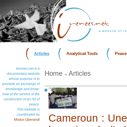
a website of r
Articles
Analytical Tools
Peace
Irenees.net is a
Home
Articles
documentary website
whose purpose is to
promote an exchange of
knowledge and know-
how at the service of the
construction of an Art of
peace.
This website is
Cameroun : Une 
coordinated by
Modus Operandi