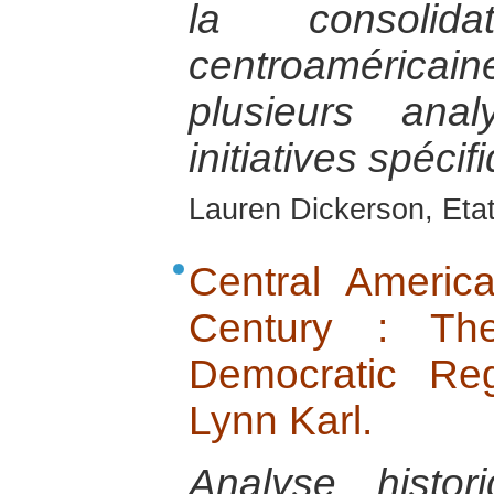
la consolida
centroamérica
plusieurs an
initiatives spéci
Lauren Dickerson, Eta
Central America
Century : Th
Democratic Reg
Lynn Karl.
Analyse histo