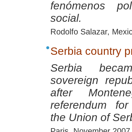
fenómenos pol
social.
Rodolfo Salazar, Mexi
Serbia country pr
Serbia beca
sovereign repu
after Monte
referendum fo
the Union of Se
Paris, November 2007