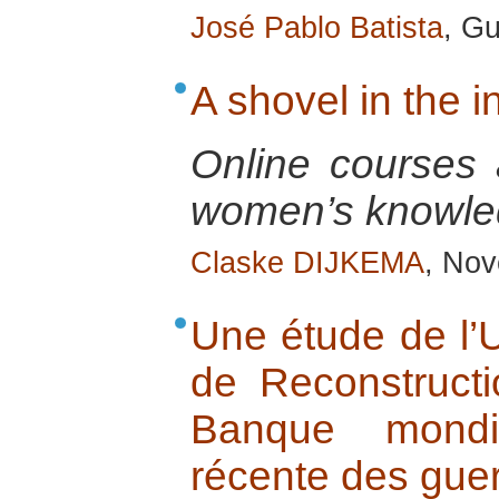
José Pablo Batista
, G
A shovel in the 
Online courses a
women’s knowle
Claske DIJKEMA
, No
Une étude de l’U
de Reconstructi
Banque mondia
récente des guer