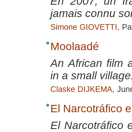
En 2007, un Ir
jamais connu so
Simone GIOVETTI
, Pa
Moolaadé
An African film 
in a small village
Claske DIJKEMA
, Jun
El Narcotráfico 
El Narcotráfico 