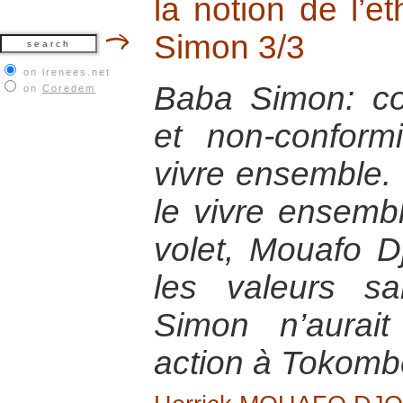
la notion de l’e
Simon 3/3
on irenees.net
Baba Simon: co
on
Coredem
et non-confor
vivre ensemble. 
le vivre ensemb
volet, Mouafo D
les valeurs s
Simon n’aurai
action à Tokomb