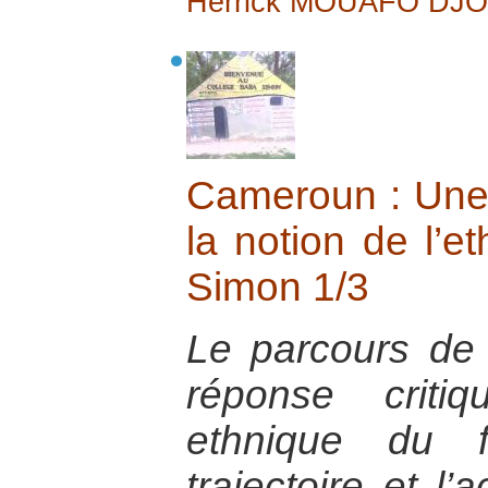
Herrick MOUAFO DJ
Cameroun : Une 
la notion de l’e
Simon 1/3
Le parcours d
réponse criti
ethnique du f
trajectoire et l