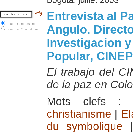
Entrevista al P
sur irenees.net
Angulo. Directo
sur la
Coredem
Investigacion 
Popular, CINEP
El trabajo del C
de la paz en Col
Mots clefs 
christianisme
|
El
du symbolique