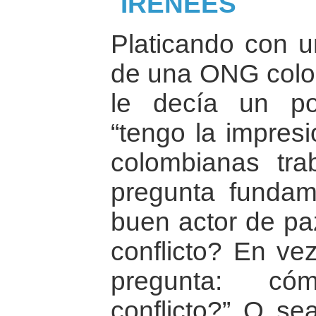
IRENEES
Platicando con u
de una ONG colom
le decía un po
“tengo la impre
colombianas tra
pregunta fundam
buen actor de pa
conflicto? En vez
pregunta: có
conflicto?” O sea