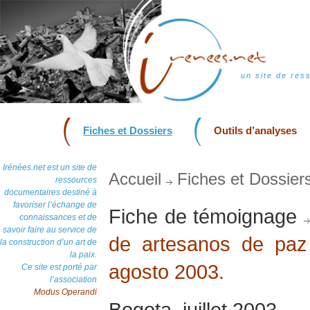
un site de res
Fiches et Dossiers
Outils d’analyses
Irénées.net est un site de
Accueil
Fiches et Dossier
ressources
documentaires destiné à
favoriser l’échange de
Fiche de témoignage
connaissances et de
savoir faire au service de
de artesanos de paz 
la construction d’un art de
la paix.
agosto 2003.
Ce site est porté par
l’association
Modus Operandi
Bogota, juillet 2003