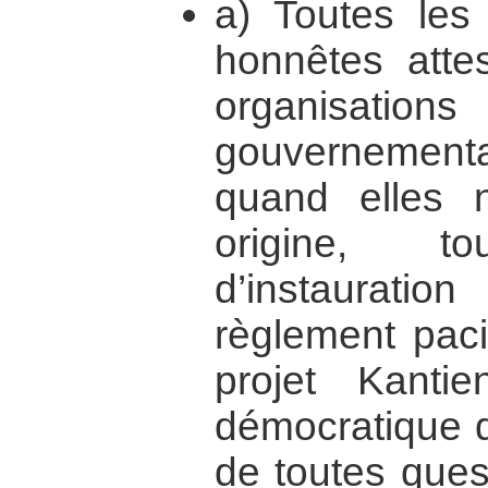
a) Toutes les 
honnêtes attes
organis
gouvernementa
quand elles n
origine, t
d’instaurat
règlement paci
projet Kanti
démocratique d
de toutes ques