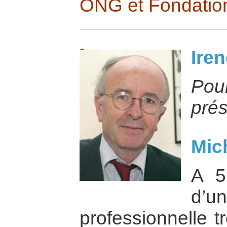
ONG et Fondation
Iren
Po
prés
Mic
A 5
d’
professionnelle t