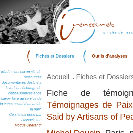
un site de res
Fiches et Dossiers
Outils d’analyses
Irénées.net est un site de
Accueil
Fiches et Dossier
ressources
documentaires destiné à
favoriser l’échange de
Fiche de témoi
connaissances et de
savoir faire au service de
Témoignages de Paix 
la construction d’un art de
la paix.
Said by Artisans of Pe
Ce site est porté par
l’association
Modus Operandi
Michel Doucin
, Paris,