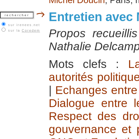
Entretien avec
sur irenees.net
Propos recueilli
sur la
Coredem
Nathalie Delcamp
Mots clefs :
L
autorités politiqu
|
Echanges entre 
Dialogue entre l
Respect des dro
gouvernance et 