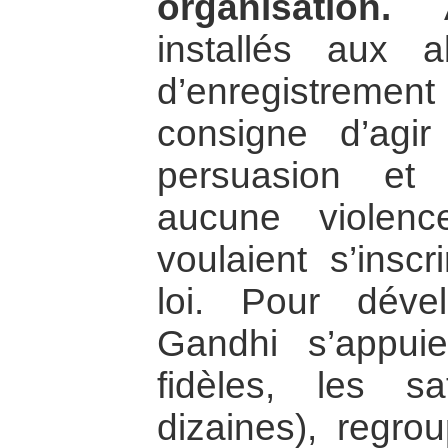
organisation.
Ai
installés aux 
d’enregistrem
consigne d’agi
persuasion et
aucune violen
voulaient s’inscr
loi. Pour déve
Gandhi s’appu
fidèles, les sa
dizaines), regr