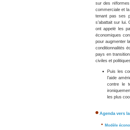
sur des réformes 
commerciale et la 
tenant pas ses pr
s’abattait sur lui
ont appelé les 
économiques confo
pour augmenter la
conditionnalités 
pays en transitio
civiles et politique
Puis les co
l’aide amér
contre le 
ironiquemen
les plus coop
Agenda vers la 
Modèle écono