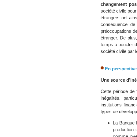
changement posi
société civile pou
étrangers ont ain
conséquence de mu
préoccupations de
étranger. De plus
temps à boucler d
société civile par 
En perspectiv
Une source d’inég
Cette période de 
inégalités, part
institutions finan
types de développ
La Banque M
production 
comme inver