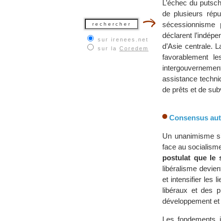
L’échec du putsch
de plusieurs rép
sécessionnisme p
déclarent l’indép
sur irenees.net
d’Asie centrale. L
sur la
Coredem
favorablement les
intergouvernement
assistance techni
de prêts et de sub
Consensus auto
Un unanimisme s’e
face au socialisme
postulat que le 
libéralisme devien
et intensifier le
libéraux et des 
développement et 
Les fondements id