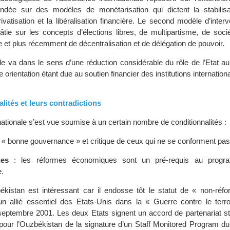
fondée sur des modèles de monétarisation qui dictent la stabilis
vatisation et la libéralisation financière. Le second modèle d’interv
âtie sur les concepts d’élections libres, de multipartisme, de socié
se et plus récemment de décentralisation et de délégation de pouvoir.
ale va dans le sens d’une réduction considérable du rôle de l’Etat a
e orientation étant due au soutien financier des institutions internation
lités et leurs contradictions
nationale s’est vue soumise à un certain nombre de conditionnalités :
 « bonne gouvernance » et critique de ceux qui ne se conforment pas
es
: les réformes économiques sont un pré-requis au progr
e.
kistan est intéressant car il endosse tôt le statut de « non-réfo
un allié essentiel des Etats-Unis dans la « Guerre contre le terr
eptembre 2001. Les deux Etats signent un accord de partenariat st
pour l’Ouzbékistan de la signature d’un Staff Monitored Program du