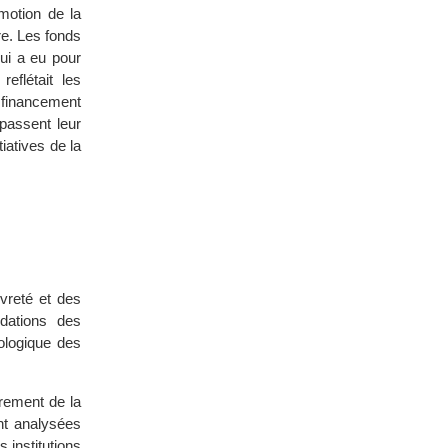
motion de la
re. Les fonds
qui a eu pour
eflétait les
 financement
passent leur
atives de la
uvreté et des
ndations des
éologique des
drement de la
nt analysées
 institutions