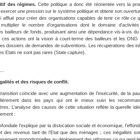
tif des régimes.
Cette politique a donc été réorientée vers la pro
r exercer une pression sur le système politique et obtenir son ouvertu
si afflué pour créer des organisations capables de tenir ce rôle ce 
ltiplier le nombre d’organisations dont le domaine d’activités r
s bailleurs de fonds, produisant ainsi une dépendance vis-à-vis du
, ces actions ont la vision à court-terme des bailleurs et les ONG 
es dossiers de demandes de subventions. Les récupérations des initi
les Etats ne sont pas rares (State capture).
e…
alités et des risques de conflit.
transition coïncide avec une augmentation de l’insécurité, de la pa
iculièrement dans les pays qui ont le mieux suivi les recomma
cières. L’analyse des causes de cette situation reflète la querelle id
ement :
ondiale l’explique par la dislocation sociale et économique, l’effon
et des revenus tant de l’Etat que des ménages ; ces inégalités so
sement proportionnelles au déploiement des réformes ce qui rend les