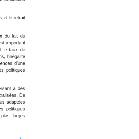
et le retrait
x
du fait du
est important
t le taux de
 l’inégalité
quences d’une
s politiques
visant à des
tralisées. De
plus adaptées
 politiques
 plus larges