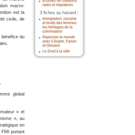
Écoutes de créations
radio et migrations
ation macro-
ention est la
3 fiches au hasard :
té civile, de
Immigration, racisme
et droits des femmes:
les héritages de la
colonisation
u bénéfice du
Repenser le monde
avec Césaire, Fanon
ales.
et Glissant
Le Droit à la ville
.
amme global
rmateur » et
orisme », au
ratégique en
 FMI portant