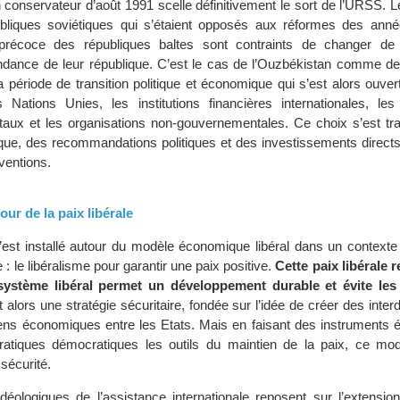
 conservateur d’août 1991 scelle définitivement le sort de l’URSS. L
ubliques soviétiques qui s’étaient opposés aux réformes des ann
récoce des républiques baltes sont contraints de changer de s
endance de leur république. C’est le cas de l’Ouzbékistan comme de
a période de transition politique et économique qui s’est alors ouvert
 Nations Unies, les institutions financières internationales, le
aux et les organisations non-gouvernementales. Ce choix s’est tra
que, des recommandations politiques et des investissements direct
ventions.
ur de la paix libérale
st installé autour du modèle économique libéral dans un contexte
 : le libéralisme pour garantir une paix positive.
Cette paix libérale 
système libéral permet un développement durable et évite les 
t alors une stratégie sécuritaire, fondée sur l’idée de créer des int
s liens économiques entre les Etats. Mais en faisant des instrument
pratiques démocratiques les outils du maintien de la paix, ce mo
sécurité.
éologiques de l’assistance internationale reposent sur l’extensi