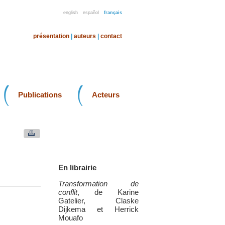
english
español
français
présentation
|
auteurs
|
contact
Publications
Acteurs
En librairie
Transformation de
conflit
, de Karine
Gatelier, Claske
Dijkema et Herrick
Mouafo