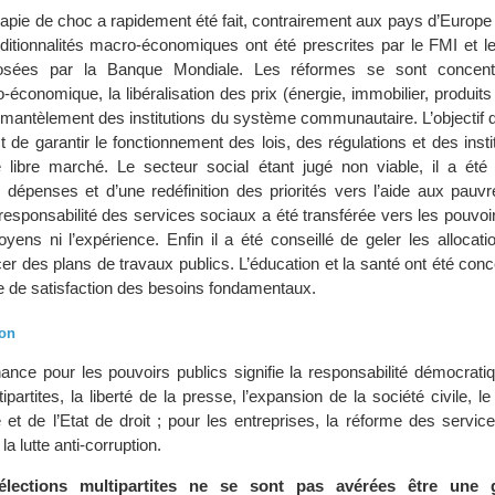
rapie de choc a rapidement été fait, contrairement aux pays d’Europe 
ditionnalités macro-économiques ont été prescrites par le FMI et le
mposées par la Banque Mondiale. Les réformes se sont concent
o-économique, la libéralisation des prix (énergie, immobilier, produit
démantèlement des institutions du système communautaire. L’objectif
est de garantir le fonctionnement des lois, des régulations et des insti
libre marché. Le secteur social étant jugé non viable, il a été l
es dépenses et d’une redéfinition des priorités vers l’aide aux pau
responsabilité des services sociaux a été transférée vers les pouvoi
oyens ni l’expérience. Enfin il a été conseillé de geler les allocat
er des plans de travaux publics. L’éducation et la santé ont été con
e de satisfaction des besoins fondamentaux.
ion
nce pour les pouvoirs publics signifie la responsabilité démocratiq
ipartites, la liberté de la presse, l’expansion de la société civile, l
et de l’Etat de droit ; pour les entreprises, la réforme des service
la lutte anti-corruption.
élections multipartites ne se sont pas avérées être une 