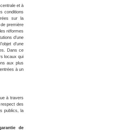
centrale et à
s conditions
rées sur la
s de première
 des réformes
tutions d’une
’objet d’une
vres. Dans ce
rs locaux qui
ions aux plus
centrées à un
ue à travers
e respect des
s publics, la
garantie de