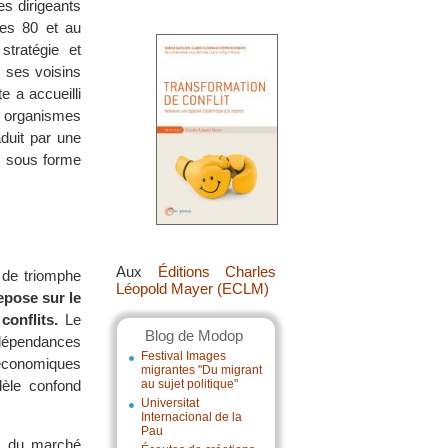
es dirigeants
ées 80 et au
tratégie et
 ses voisins
e a accueilli
s organismes
duit par une
s sous forme
Aux
Éditions Charles
 de triomphe
Léopold Mayer (ECLM)
repose sur le
conflits.
Le
Blog de Modop
erdépendances
Festival Images
s économiques
migrantes "Du migrant
dèle confond
au sujet politique"
Universitat
Internacional de la
Pau
on du marché