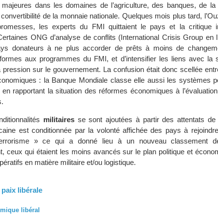
majeures dans les domaines de l’agriculture, des banques, de la li
convertibilité de la monnaie nationale. Quelques mois plus tard, l’O
omesses, les experts du FMI quittaient le pays et la critique in
. Certaines ONG d’analyse de conflits (International Crisis Group en 
pays donateurs à ne plus accorder de prêts à moins de changem
rmes aux programmes du FMI, et d’intensifier les liens avec la so
 pression sur le gouvernement. La confusion était donc scellée entre
économiques : la Banque Mondiale classe elle aussi les systèmes po
n en rapportant la situation des réformes économiques à l’évaluation
s.
nditionnalités
militaires
se sont ajoutées à partir des attentats de
icaine est conditionnée par la volonté affichée des pays à rejoindr
terrorisme » ce qui a donné lieu à un nouveau classement d
t, ceux qui étaient les moins avancés sur le plan politique et écono
ératifs en matière militaire et/ou logistique.
paix libérale
mique libéral