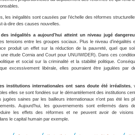
ponsables.
s, les inégalités sont causées par l’échelle des réformes structurelles 
est-à-dire des causes nouvelles.
 des inégalités a aujourd’hui atteint un niveau jugé dangereu
es tensions entre les groupes sociaux. Plus le niveau d’inégalités 
ce produit un effet sur la réduction de la pauvreté, quel que soi
 une étude Cornia and Court pour UNU/WIDER). Dans ces conditions,
litique et social sur la criminalité et la stabilité politique. Consé
que excessivement libérale, elles pourraient être jugulées par de
es institutions internationales ont sans doute été irréalistes
, 
bles elles se sont fondées sur le démantèlement des institutions cen
es jugées saines par les bailleurs internationaux n’ont pas été les 
ements. Aujourd’hui, les gouvernements sont enfermés dans des
éduire les effets des réformes et ne peuvent avoir de visions
dans le capital humain par exemple.