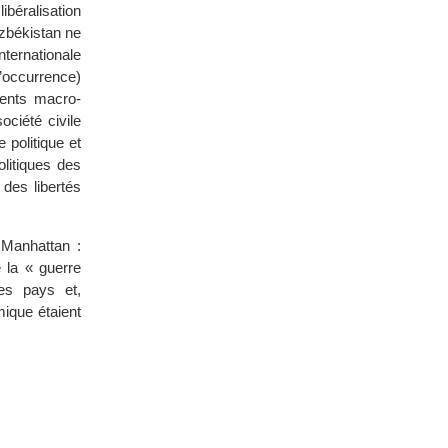
béralisation
uzbékistan ne
ternationale
l’occurrence)
ents macro-
ciété civile
 politique et
litiques des
 des libertés
 Manhattan :
e la « guerre
es pays et,
mique étaient