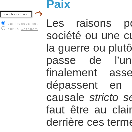
Paix
Les raisons p
sur irenees.net
sur la
Coredem
société ou une cu
la guerre ou plutô
passe de l’un
finalement ass
dépassent en 
causale
stricto 
faut être au clai
derrière ces term