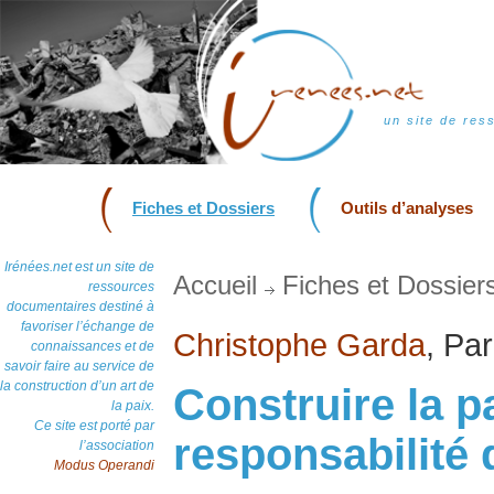
un site de res
Fiches et Dossiers
Outils d’analyses
Irénées.net est un site de
Accueil
Fiches et Dossier
ressources
documentaires destiné à
favoriser l’échange de
Christophe Garda
, Pa
connaissances et de
savoir faire au service de
la construction d’un art de
Construire la pa
la paix.
Ce site est porté par
responsabilité 
l’association
Modus Operandi