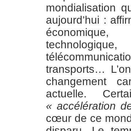
mondialisation 
aujourd’hui : aff
économique,
technologi
télécommuni
transports… L’on
changement car
actuelle. Cert
« accélération de
cœur de ce monde
disparu. Le tem