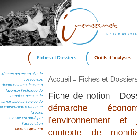
un site de res
Fiches et Dossiers
Outils d’analyses
Irénées.net est un site de
Accueil
Fiches et Dossier
ressources
documentaires destiné à
favoriser l’échange de
Fiche de notion
Doss
connaissances et de
savoir faire au service de
démarche économ
la construction d’un art de
la paix.
l’environnement et
Ce site est porté par
l’association
Modus Operandi
contexte de mondia