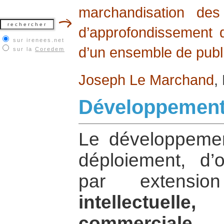
marchandisation des
d’approfondissement d
sur irenees.net
d’un ensemble de publi
sur la
Coredem
Joseph Le Marchand
,
Développemen
Le développemen
déploiement, d’o
par extens
intellectuel
commercial