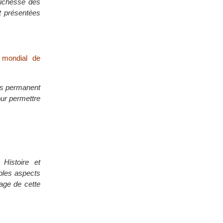
 richesse des
t présentées
 mondial de
cès permanent
our permettre
Histoire et
iples aspects
tage de cette