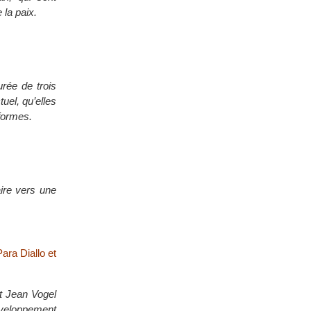
 la paix.
rée de trois
uel, qu’elles
formes.
aire vers une
ara Diallo et
et Jean Vogel
éveloppement