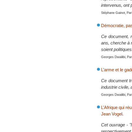
intervenus, ont
Stéphane Gainot, Pari
Démocratie, pas
Ce document, ré
ans, cherche à m
soient politiqu
Georges Dwailibi, Pari
L’arme et le gad
Ce document tra
industrie civile,
Georges Dwailibi, Pari
L’Afrique qui ré
Jean Vogel.
Cet ouvrage - "l
respectivement 