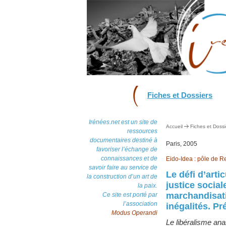
Fiches et Dossiers
Irénées.net est un site de
Accueil
Fiches et Dossi
ressources
documentaires destiné à
Paris, 2005
favoriser l’échange de
connaissances et de
Eido-Idea : pôle de R
savoir faire au service de
Le défi d’art
la construction d’un art de
justice socia
la paix.
marchandisati
Ce site est porté par
l’association
inégalités. P
Modus Operandi
Le libéralisme ana