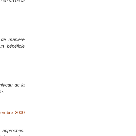
l en va de la
n de manière
n bénéficie
niveau de la
e.
écembre 2000
s approches.