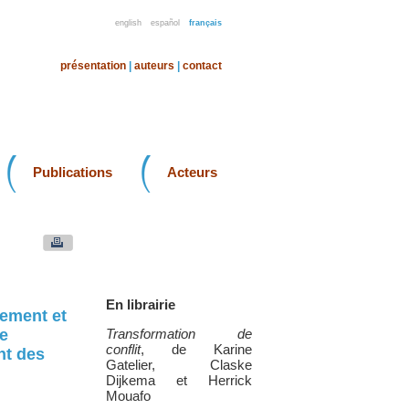
english
español
français
présentation
|
auteurs
|
contact
Publications
Acteurs
En librairie
nement et
de
Transformation de
conflit
, de Karine
nt des
Gatelier, Claske
Dijkema et Herrick
Mouafo