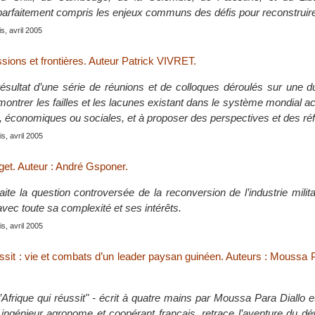
 parfaitement compris les enjeux communs des défis pour reconstruire
s, avril 2005
sions et frontières. Auteur Patrick VIVRET.
sultat d’une série de réunions et de colloques déroulés sur une du
ontrer les failles et les lacunes existant dans le système mondial act
es, économiques ou sociales, et à proposer des perspectives et des ré
s, avril 2005
get. Auteur : André Gsponer.
ite la question controversée de la reconversion de l’industrie milit
 avec toute sa complexité et ses intérêts.
s, avril 2005
ussit : vie et combats d’un leader paysan guinéen. Auteurs : Moussa P
’Afrique qui réussit" - écrit à quatre mains par Moussa Para Diallo 
ingénieur agronome et coopérant français, retrace l’aventure du d