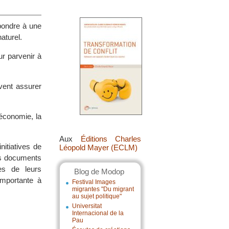
épondre à une
aturel.
ur parvenir à
vent assurer
’économie, la
Aux
Éditions Charles
itiatives de
Léopold Mayer (ECLM)
Ces documents
es de leurs
Blog de Modop
importante à
Festival Images
migrantes "Du migrant
au sujet politique"
Universitat
Internacional de la
Pau