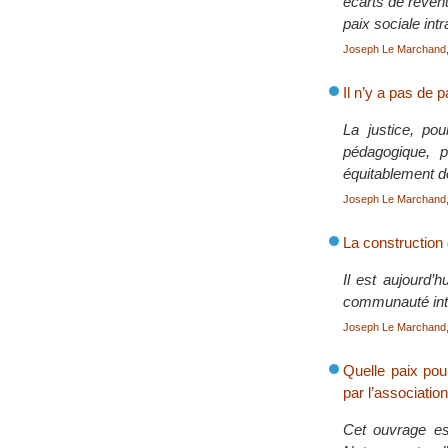
écarts de revenu
paix sociale int
Joseph Le Marchand
Il n’y a pas de p
La justice, po
pédagogique, p
équitablement d
Joseph Le Marchand
La construction 
Il est aujourd’
communauté inte
Joseph Le Marchand
Quelle paix pou
par l’associati
Cet ouvrage es