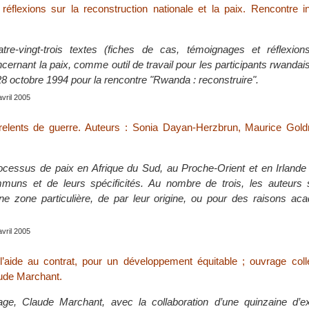
réflexions sur la reconstruction nationale et la paix. Rencontre in
tre-vingt-trois textes (fiches de cas, témoignages et réflexio
ernant la paix, comme outil de travail pour les participants rwandai
28 octobre 1994 pour la rencontre "Rwanda : reconstruire".
avril 2005
relents de guerre. Auteurs : Sonia Dayan-Herzbrun, Maurice Goldr
cessus de paix en Afrique du Sud, au Proche-Orient et en Irlande
ommuns et de leurs spécificités. Au nombre de trois, les auteurs
une zone particulière, de par leur origine, ou pour des raisons ac
avril 2005
’aide au contrat, pour un développement équitable ; ouvrage colle
aude Marchant.
ge, Claude Marchant, avec la collaboration d’une quinzaine d’e