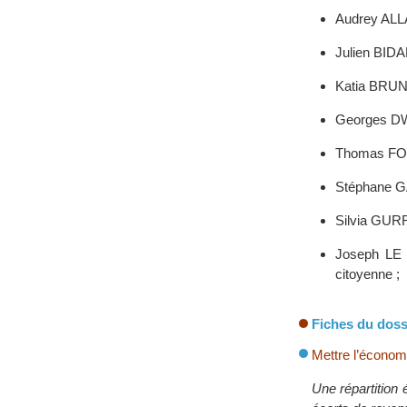
Audrey ALLA
Julien BIDAL
Katia BRUNEA
Georges DWA
Thomas FOUR
Stéphane GA
Silvia GURRI
Joseph LE 
citoyenne ;
Fiches du doss
Mettre l’économi
Une répartition 