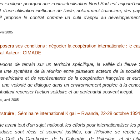
us explique pourquoi une contractualisation Nord-Sud est aujourd’hu
 d’une utilisation inefficace de l’aide, notamment financière, des p
l propose le contrat comme un outil d’appui au développement
vril 2005
posera ses conditions ; négocier la coopération internationale : le cas
al. Auteur : CIMADE
lexions de terrain sur un territoire spécifique, la vallée du fleuve
 une synthèse de la réunion entre plusieurs acteurs de la société 
st-africaine et de représentants de la coopération française et eu
à une volonté de dialogue dans un environnement propice à la conce
haitant repenser l’action solidaire et un partenariat souvent inégal.
s, avril 2005
truire ; Séminaire international Kigali – Rwanda, 22-28 octobre 1994
ite avant tout d’un sujet national, les efforts pour internationaliser le
daise sont réels et souvent justifiés, car l’Histoire se répète p
du Chili, du Cambodge, de la Colombie, de Palestine, et du Lib