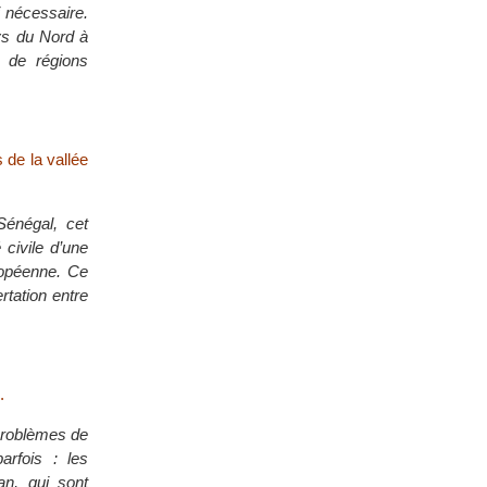
i nécessaire.
ays du Nord à
 de régions
 de la vallée
 Sénégal, cet
civile d’une
ropéenne. Ce
rtation entre
.
s problèmes de
arfois : les
an, qui sont