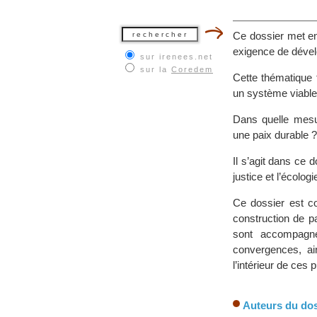
Ce dossier met en 
exigence de dével
sur irenees.net
sur la
Coredem
Cette thématique t
un système viable,
Dans quelle mesu
une paix durable ?
Il s’agit dans ce 
justice et l’écolo
Ce dossier est co
construction de p
sont accompagné
convergences, ai
l’intérieur de ces 
Auteurs du dos