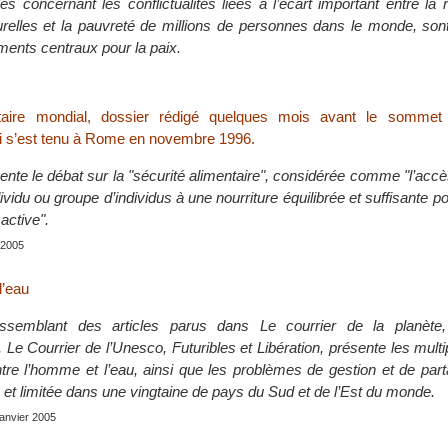
s concernant les conflictualités liées à l’écart important entre la
relles et la pauvreté de millions de personnes dans le monde, son
nts centraux pour la paix.
ntaire mondial, dossier rédigé quelques mois avant le sommet
qui s’est tenu à Rome en novembre 1996.
ente le débat sur la "sécurité alimentaire", considérée comme "l’ac
vidu ou groupe d’individus à une nourriture équilibrée et suffisante p
active".
r 2005
l’eau
ssemblant des articles parus dans Le courrier de la planète, 
Le Courrier de l’Unesco, Futuribles et Libération, présente les mult
entre l’homme et l’eau, ainsi que les problèmes de gestion et de par
 et limitée dans une vingtaine de pays du Sud et de l’Est du monde.
 janvier 2005