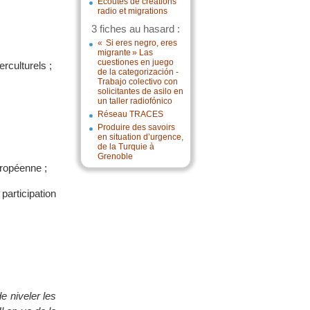
Écoutes de créations
radio et migrations
3 fiches au hasard :
« Si eres negro, eres
migrante » Las
cuestiones en juego
rculturels ;
de la categorización -
Trabajo colectivo con
solicitantes de asilo en
un taller radiofónico
Réseau TRACES
Produire des savoirs
en situation d’urgence,
de la Turquie à
Grenoble
uropéenne ;
articipation
e niveler les