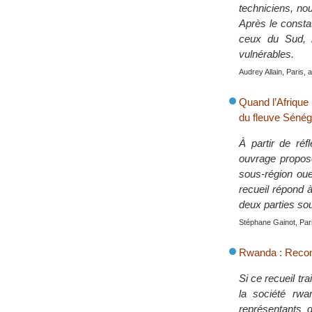
techniciens, no
Après le constat
ceux du Sud, i
vulnérables.
Audrey Allain, Paris, a
Quand l’Afrique 
du fleuve Sénég
À partir de réf
ouvrage propose
sous-région oue
recueil répond 
deux parties sou
Stéphane Gainot, Pari
Rwanda : Recons
Si ce recueil tra
la société rwan
représentants 