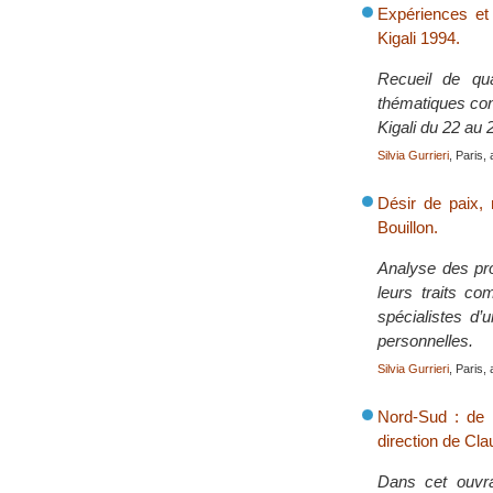
Expériences et 
Kigali 1994.
Recueil de qua
thématiques conc
Kigali du 22 au 
Silvia Gurrieri
, Paris, 
Désir de paix, 
Bouillon.
Analyse des pro
leurs traits c
spécialistes d’
personnelles.
Silvia Gurrieri
, Paris, 
Nord-Sud : de l
direction de Cl
Dans cet ouvra