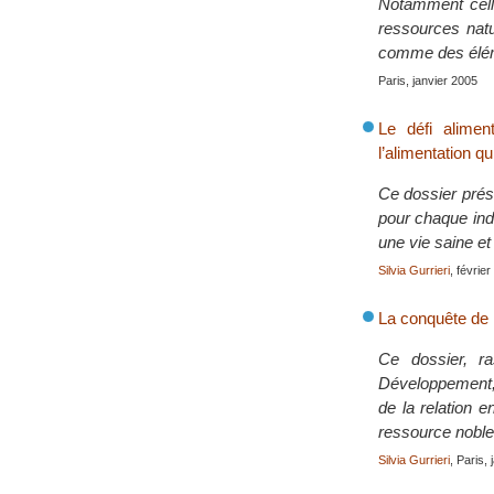
Notamment celle
ressources natu
comme des éléme
Paris, janvier 2005
Le défi alime
l’alimentation 
Ce dossier prés
pour chaque indi
une vie saine et 
Silvia Gurrieri
, févrie
La conquête de 
Ce dossier, ra
Développement, 
de la relation 
ressource noble
Silvia Gurrieri
, Paris,