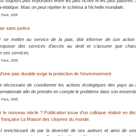
s toujours plus importants entre les plus riches et les plus pauvres. I
ra-étatique. Mais on peut répéter le schéma à l’échelle mondiale.
, Paris, 2005
aix sans justice
ur se mettre au service de la paix, doit informer de son actio
roposer des services d’accès au droit et s’assurer que chacu
e ses services.
, Paris, 2005
d’une paix durable exige la protection de l’environnement
hui nécessaire de coordonner les actions écologiques des pays au 
rnationale afin de prendre en compte le problème dans son ensembl
, Paris, 2005
r le nouveau siècle ? Publication issue d’un colloque réalisé en d
on française La Maison des citoyens du monde.
t enrichissant de par la diversité de ses auteurs et ainsi de se