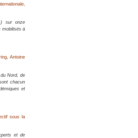
ternationale,
ns) sur onze
s mobilisés à
ing, Antoine
 du Nord, de
 sont chacun
adémiques et
ctif sous la
xperts et de