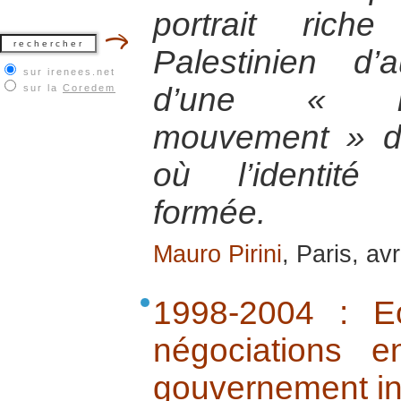
portrait rich
Palestinien d’a
sur irenees.net
d’une « re
sur la
Coredem
mouvement » de 
où l’identité 
formée.
Mauro Pirini
, Paris, av
1998-2004 : E
négociations 
gouvernement i