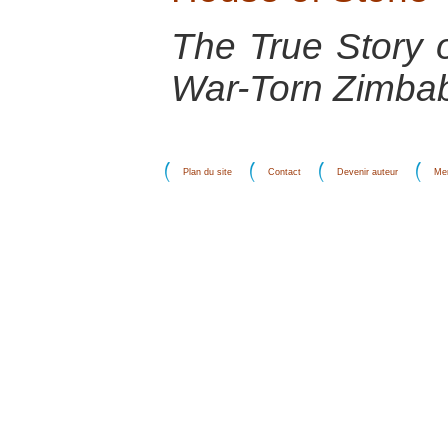
The True Story o
War-Torn Zimba
Plan du site
Contact
Devenir auteur
Men