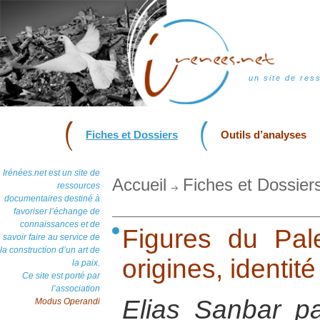
un site de res
Fiches et Dossiers
Outils d’analyses
Irénées.net est un site de
Accueil
Fiches et Dossier
ressources
documentaires destiné à
favoriser l’échange de
connaissances et de
Figures du Pale
savoir faire au service de
la construction d’un art de
origines, identit
la paix.
Ce site est porté par
l’association
Elias Sanbar p
Modus Operandi