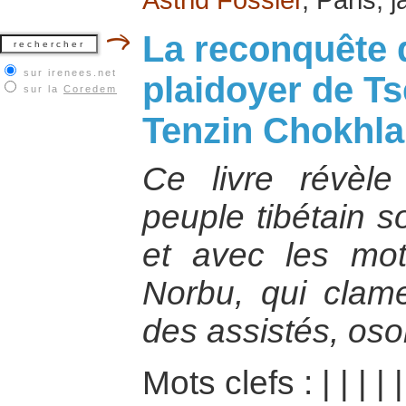
La reconquête d
sur irenees.net
plaidoyer de Ts
sur la
Coredem
Tenzin Chokhla
Ce livre révèle
peuple tibétain 
et avec les mo
Norbu, qui clam
des assistés, oson
Mots clefs :
|
|
|
|