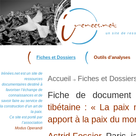
un site de res
Fiches et Dossiers
Outils d’analyses
Irénées.net est un site de
Accueil
Fiches et Dossier
ressources
documentaires destiné à
favoriser l’échange de
Fiche de documen
connaissances et de
savoir faire au service de
tibétaine : « La paix
la construction d’un art de
la paix.
apport à la paix du m
Ce site est porté par
l’association
Modus Operandi
Astrid Fossier
, Paris, 