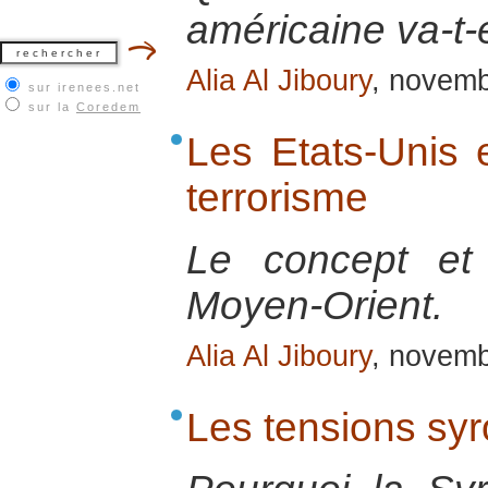
américaine va-t-e
Alia Al Jiboury
, novem
sur irenees.net
sur la
Coredem
Les Etats-Unis e
terrorisme
Le concept et
Moyen-Orient.
Alia Al Jiboury
, novem
Les tensions sy