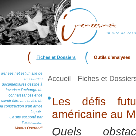
un site de res
Fiches et Dossiers
Outils d’analyses
Irénées.net est un site de
Accueil
Fiches et Dossier
ressources
documentaires destiné à
favoriser l’échange de
connaissances et de
Les défis fut
savoir faire au service de
la construction d’un art de
américaine au M
la paix.
Ce site est porté par
l’association
Quels obstac
Modus Operandi