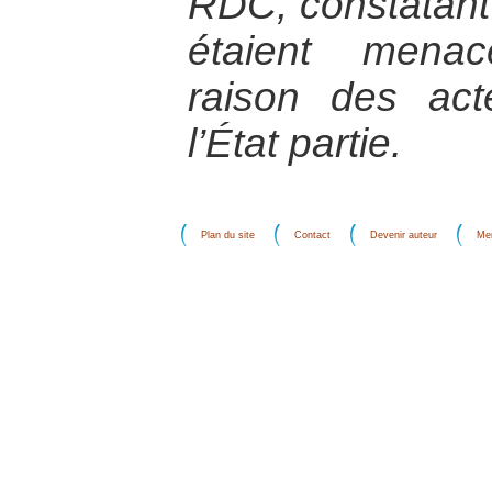
RDC, constatant
étaient menac
raison des ac
l’État partie.
Plan du site
Contact
Devenir auteur
Men