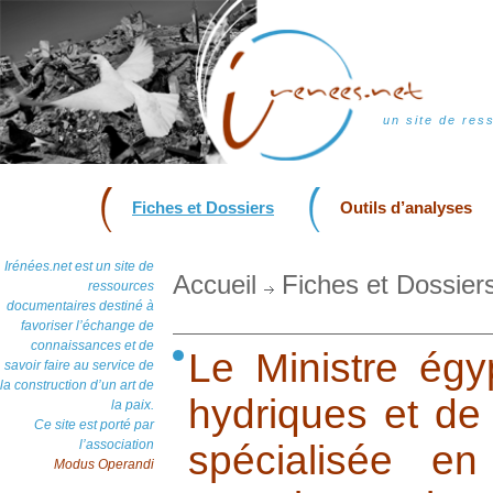
un site de res
Fiches et Dossiers
Outils d’analyses
Irénées.net est un site de
Accueil
Fiches et Dossier
ressources
documentaires destiné à
favoriser l’échange de
connaissances et de
Le Ministre égy
savoir faire au service de
la construction d’un art de
hydriques et de l
la paix.
Ce site est porté par
l’association
spécialisée en
Modus Operandi