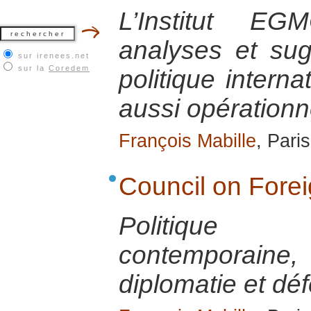
L’Institut E
analyses et su
sur irenees.net
sur la
Coredem
politique interna
aussi opérationn
François Mabille
, Pari
Council on Fore
Politique 
contemporai
diplomatie et dé