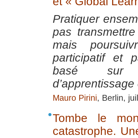
et « Global Learn
Pratiquer ensemb
pas transmettre 
mais poursui
participatif et
basé sur 
d’apprentissage 
Mauro Pirini
, Berlin, ju
Tombe le mon
catastrophe. Un