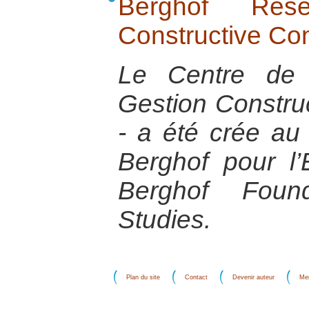
Berghof Res
Constructive Co
Le Centre de 
Gestion Construc
- a été crée au
Berghof pour l’
Berghof Found
Studies.
Plan du site
Contact
Devenir auteur
Men