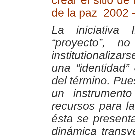
crear el sitio de
de la paz 2002 
La iniciativa
“proyecto”, n
institutionaliza
una “identidad” 
del término. Pue
un instrument
recursos para la
ésta se presen
dinámica transv