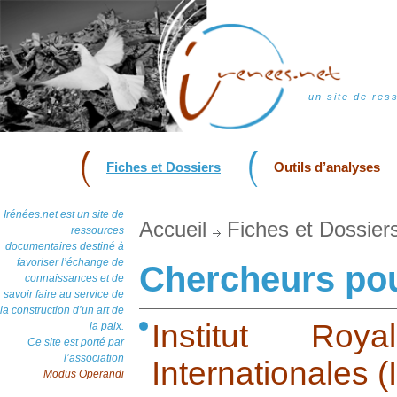
un site de res
Fiches et Dossiers
Outils d’analyses
Irénées.net est un site de
Accueil
Fiches et Dossier
ressources
documentaires destiné à
favoriser l’échange de
Chercheurs pou
connaissances et de
savoir faire au service de
la construction d’un art de
Institut Roy
la paix.
Ce site est porté par
l’association
Internationales
Modus Operandi