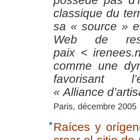
possède pas d’i
classique du ter
sa « source » est
Web de res
paix < irenees.n
comme une dyn
favorisant l
« Alliance d’arti
Paris, décembre 2005
Raíces y orígene