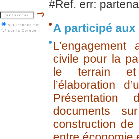
#Ref. err: partena
A participé aux
sur irenees.net
sur la
Coredem
L’engagement a
civile pour la pa
le terrain e
l’élaboration d
Présentation
documents sur
construction de 
entre économie et