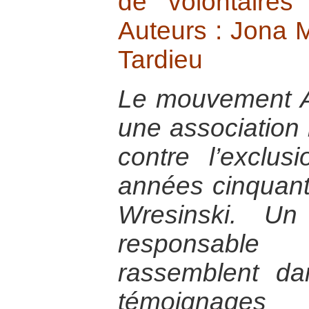
de volontaire
Auteurs : Jona 
Tardieu
Le mouvement 
une association i
contre l’exclu
années cinquant
Wresinski. Un
responsabl
rassemblent d
témoignage