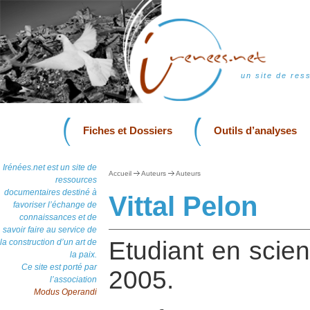
un site de res
Fiches et Dossiers
Outils d’analyses
Irénées.net est un site de
Accueil
Auteurs
Auteurs
ressources
documentaires destiné à
Vittal Pelon
favoriser l’échange de
connaissances et de
savoir faire au service de
Etudiant en scien
la construction d’un art de
la paix.
Ce site est porté par
2005.
l’association
Modus Operandi