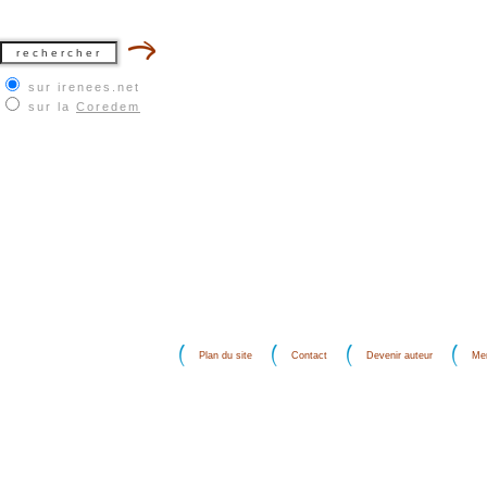
sur irenees.net
sur la
Coredem
Plan du site
Contact
Devenir auteur
Men