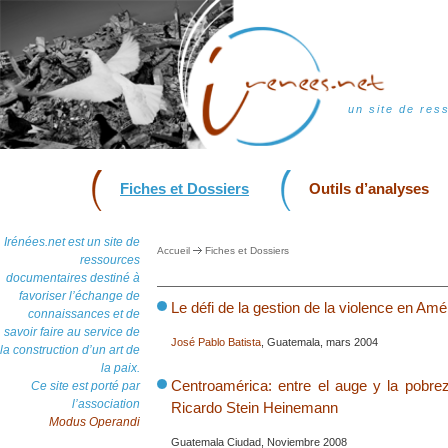
un site de res
Fiches et Dossiers
Outils d’analyses
Irénées.net est un site de
Accueil
Fiches et Dossiers
ressources
documentaires destiné à
favoriser l’échange de
Le défi de la gestion de la violence en Amé
connaissances et de
savoir faire au service de
José Pablo Batista
, Guatemala, mars 2004
la construction d’un art de
la paix.
Centroamérica: entre el auge y la pobrez
Ce site est porté par
l’association
Ricardo Stein Heinemann
Modus Operandi
Guatemala Ciudad, Noviembre 2008