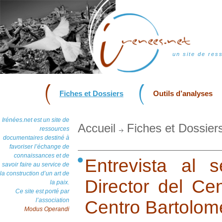
un site de res
Fiches et Dossiers
Outils d’analyses
Irénées.net est un site de
Accueil
Fiches et Dossier
ressources
documentaires destiné à
favoriser l’échange de
connaissances et de
Entrevista al 
savoir faire au service de
la construction d’un art de
Director del Ce
la paix.
Ce site est porté par
l’association
Centro Bartolom
Modus Operandi