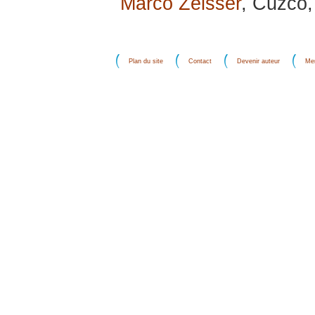
Marco Zeisser
, Cuzco, 
Plan du site
Contact
Devenir auteur
Men