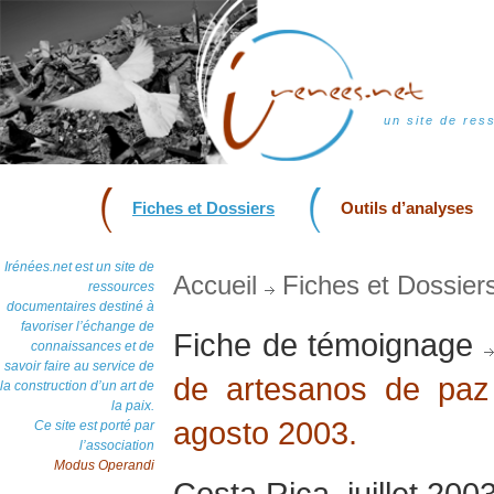
un site de res
Fiches et Dossiers
Outils d’analyses
Irénées.net est un site de
Accueil
Fiches et Dossier
ressources
documentaires destiné à
favoriser l’échange de
Fiche de témoignage
connaissances et de
savoir faire au service de
de artesanos de paz 
la construction d’un art de
la paix.
agosto 2003.
Ce site est porté par
l’association
Modus Operandi
Costa Rica, juillet 200