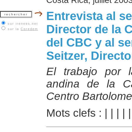
Entrevista al s
sur irenees.net
Director de la
sur la
Coredem
del CBC y al s
Seitzer, Direct
El trabajo por 
andina de la C
Centro Bartolome
Mots clefs :
|
|
|
|