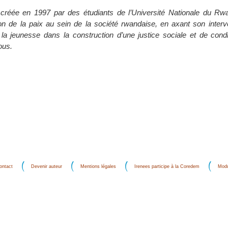
éée en 1997 par des étudiants de l’Université Nationale du Rw
tion de la paix au sein de la société rwandaise, en axant son interv
e la jeunesse dans la construction d’une justice sociale et de cond
ous.
ontact
Devenir auteur
Mentions légales
Irenees participe à la Coredem
Modu