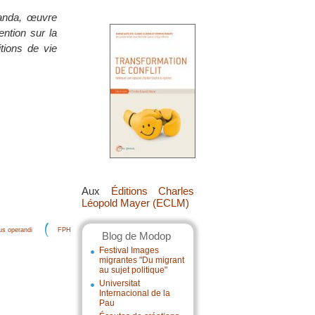
anda, œuvre
ention sur la
itions de vie
Aux
Éditions Charles
Léopold Mayer (ECLM)
s operandi
FPH
Blog de Modop
Festival Images
migrantes "Du migrant
au sujet politique"
Universitat
Internacional de la
Pau