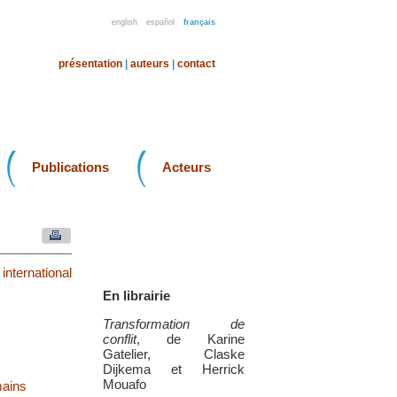
english
español
français
présentation
|
auteurs
|
contact
Publications
Acteurs
nternational
En librairie
Transformation de
conflit
, de Karine
Gatelier, Claske
Dijkema et Herrick
Mouafo
mains