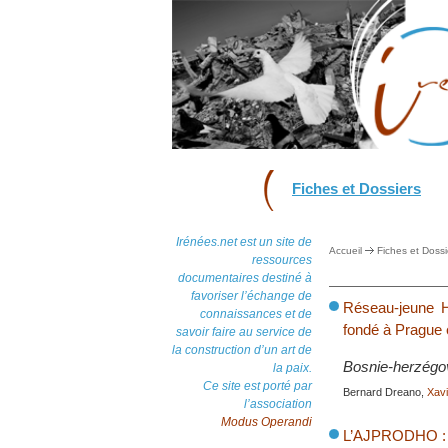
Fiches et Dossiers
Irénées.net est un site de
Accueil
Fiches et Dossi
ressources
documentaires destiné à
favoriser l’échange de
Réseau-jeune H
connaissances et de
fondé à Prague 
savoir faire au service de
la construction d’un art de
Bosnie-herzégov
la paix.
Ce site est porté par
Bernard Dreano,
Xav
l’association
Modus Operandi
L’AJPRODHO : un