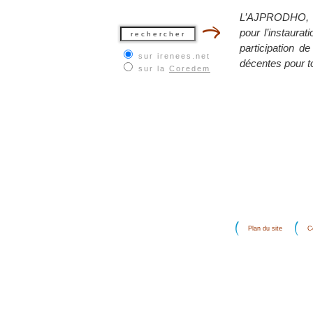
L’AJPRODHO, cr
pour l’instaura
participation d
sur irenees.net
décentes pour t
sur la
Coredem
Plan du site
C