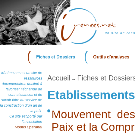
un site de res
Fiches et Dossiers
Outils d’analyses
Irénées.net est un site de
Accueil
Fiches et Dossier
ressources
documentaires destiné à
favoriser l’échange de
Etablissements
connaissances et de
savoir faire au service de
la construction d’un art de
Mouvement des
la paix.
Ce site est porté par
l’association
Paix et la Comp
Modus Operandi