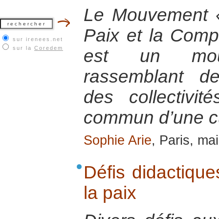
Le Mouvement «
Paix et la Comp
sur irenees.net
sur la
Coredem
est un mouv
rassemblant d
des collectivit
commun d’une cu
Sophie Arie
, Paris, ma
Défis didactique
la paix