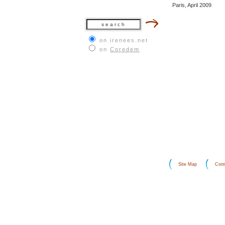
Paris, April 2009
on irenees.net
on
Coredem
Site Map
Cont