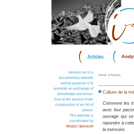
Articles
Analyt
Irenees.net is a
Home
Articles
documentary website
whose purpose is to
promote an exchange of
Culture de la mé
knowledge and know-
how at the service of the
Comment les inst
construction of an Art of
avec leur passé
peace.
This website is
ouvrage qui se 
coordinated by
répondre à cett
Modus Operandi
la mémoire.