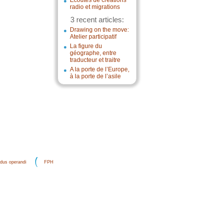
Écoutes de créations
radio et migrations
3 recent articles:
Drawing on the move:
Atelier participatif
La figure du
géographe, entre
traducteur et traitre
A la porte de l’Europe,
à la porte de l’asile
dus operandi
FPH