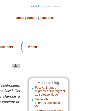
english
español
français
about
|
authors
|
contact us
ications
Actors
Modop’s blog
t confrontées
Festival Images
ondiale? Cet
migrantes "Du migrant
au sujet politique"
es cherche à
Universitat
le concept de
Internacional de la
Pau