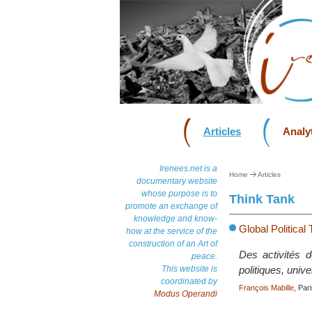
Articles
Analyt
Irenees.net is a
Home
Articles
documentary website
whose purpose is to
Think Tank
promote an exchange of
knowledge and know-
Global Politica
how at the service of the
construction of an Art of
Des activités d
peace.
This website is
politiques, unive
coordinated by
François Mabille
, Par
Modus Operandi