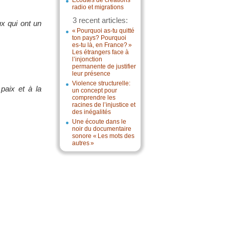
Écoutes de créations
radio et migrations
3 recent articles:
ux qui ont un
« Pourquoi as-tu quitté
ton pays? Pourquoi
es-tu là, en France? »
Les étrangers face à
l’injonction
permanente de justifier
leur présence
Violence structurelle:
paix et à la
un concept pour
comprendre les
racines de l’injustice et
des inégalités
Une écoute dans le
noir du documentaire
sonore « Les mots des
autres »