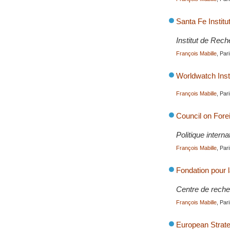
Santa Fe Institu
Institut de Rech
François Mabille
, Par
Worldwatch Inst
François Mabille
, Par
Council on Fore
Politique intern
François Mabille
, Pa
Fondation pour 
Centre de recher
François Mabille
, Pa
European Strate