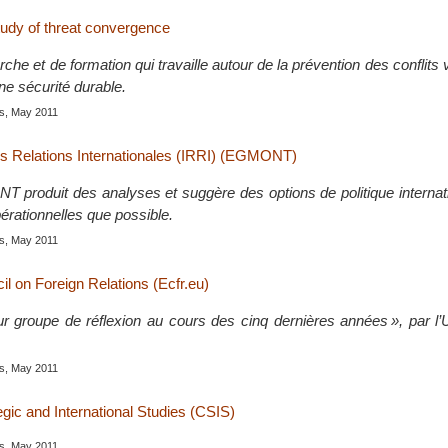
tudy of threat convergence
che et de formation qui travaille autour de la prévention des conflits v
ne sécurité durable.
is, May 2011
des Relations Internationales (IRRI) (EGMONT)
NT produit des analyses et suggère des options de politique internat
érationnelles que possible.
is, May 2011
l on Foreign Relations (Ecfr.eu)
ur groupe de réflexion au cours des cinq dernières années », par l’
is, May 2011
egic and International Studies (CSIS)
is, May 2011