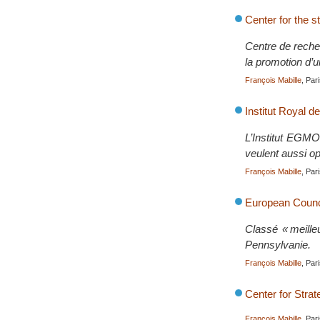
Center for the s
Centre de recher
la promotion d’u
François Mabille
, Par
Institut Royal 
L’Institut EGMO
veulent aussi op
François Mabille
, Par
European Counci
Classé « meille
Pennsylvanie.
François Mabille
, Par
Center for Strat
François Mabille
, Par