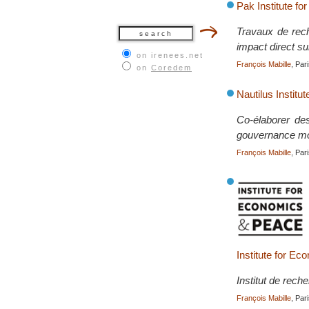
Pak Institute fo
Travaux de reche
impact direct sur
on irenees.net
François Mabille
, Par
on
Coredem
Nautilus Institut
Co-élaborer des
gouvernance mo
François Mabille
, Par
Institute for E
Institut de rech
François Mabille
, Par