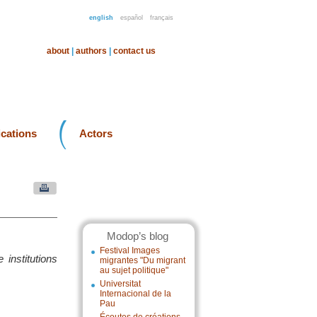
english
español
français
about
|
authors
|
contact us
ications
Actors
Modop’s blog
Festival Images
 institutions
migrantes "Du migrant
au sujet politique"
Universitat
Internacional de la
Pau