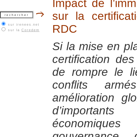
Impact de l’immix
sur la certific
sur irenees.net
RDC
sur la
Coredem
Si la mise en p
certification de
de rompre le li
conflits ar
amélioration glo
d’importants 
économique
gouvernance 