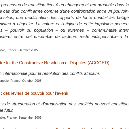
n processus de transition tient à un changement remarquable dans la 
le cas d’un conflit armé comme d’une confrontation entre un pouvoir d
osition, une modification des rapports de force conduit les bellig
istes à négocier. La nature et l’origine de cette impulsion peuven
nes – pouvoir ou population – ou externes – communauté intern
intérêt entre cet ensemble de facteurs reste indispensable à la
oble, France, October 2005
tre for the Constructive Resolution of Disputes (ACCORD)
 internationale pour la résolution des conflits africains
enoble, France, October 2005
 : des leviers de pouvoir pour l’avenir
es de structuration et d’organisation des sociétés peuvent constitue
e futur.
oble, France, September 2005