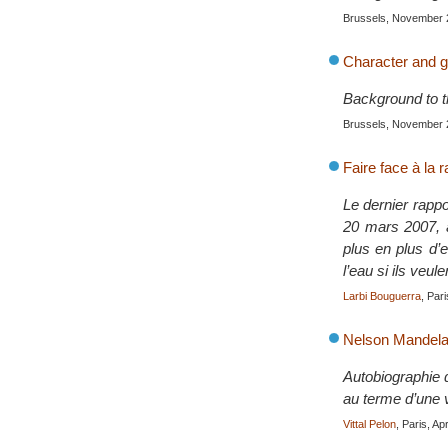
Brussels, November 
Character and go
Background to t
Brussels, November 
Faire face à la 
Le dernier rappo
20 mars 2007, à
plus en plus d’e
l’eau si ils veul
Larbi Bouguerra
, Par
Nelson Mandela,
Autobiographie 
au terme d’une vi
Vittal Pelon
, Paris, Ap