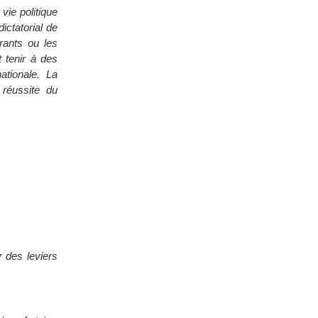
vie politique
ictatorial de
érants ou les
t tenir à des
ationale. La
 réussite du
r des leviers