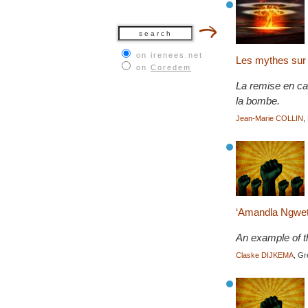
on irenees.net
Les mythes sur 
on
Coredem
La remise en cau
la bombe.
Jean-Marie COLLIN
,
‘Amandla Ngweth
An example of t
Claske DIJKEMA
, G