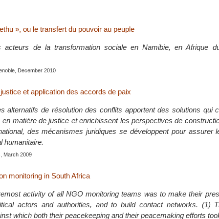
hu », ou le transfert du pouvoir au peuple
ois acteurs de la transformation sociale en Namibie, en Afrique 
renoble, December 2010
justice et application des accords de paix
alternatifs de résolution des conflits apportent des solutions qui 
s en matière de justice et enrichissent les perspectives de constructio
national, des mécanismes juridiques se développent pour assurer l
al humanitaire.
s, March 2009
ion monitoring in South Africa
oremost activity of all NGO monitoring teams was to make their pr
litical actors and authorities, and to build contact networks. (1)
nst which both their peacekeeping and their peacemaking efforts too