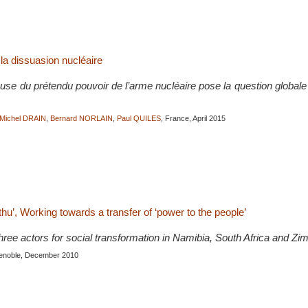
la dissuasion nucléaire
se du prétendu pouvoir de l’arme nucléaire pose la question globale de
Michel DRAIN
,
Bernard NORLAIN
,
Paul QUILES
, France, April 2015
u’, Working towards a transfer of ‘power to the people’
hree actors for social transformation in Namibia, South Africa and Z
renoble, December 2010