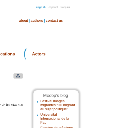
english
español
français
about
|
authors
|
contact us
ications
Actors
Modop’s blog
Festival Images
in à tendance
migrantes "Du migrant
au sujet politique"
Universitat
Internacional de la
Pau