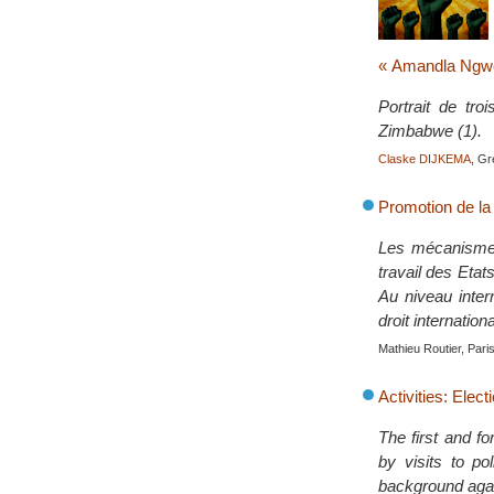
« Amandla Ngwet
Portrait de tr
Zimbabwe (1).
Claske DIJKEMA
, G
Promotion de la 
Les mécanismes 
travail des Etat
Au niveau inter
droit internation
Mathieu Routier, Pari
Activities: Elect
The first and f
by visits to po
background agai