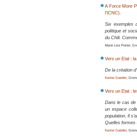
A Force More Po
l’ICNC).
Six exemples d
politique et soc
du Chili. Commen
Marie Lise Poirier, G
Vers un Etat : l
De la création d’
Karine Gatelier
, Gren
Vers un Etat : l
Dans le cas de 
un espace colle
population. Il s’
Quelles formes d
Karine Gatelier
, Gren