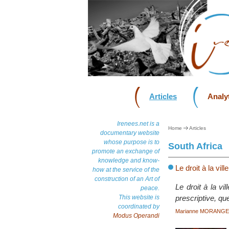
Articles
Analyt
Irenees.net is a
Home
Articles
documentary website
whose purpose is to
South Africa
promote an exchange of
knowledge and know-
Le droit à la vi
how at the service of the
construction of an Art of
Le droit à la vi
peace.
This website is
prescriptive, que
coordinated by
Marianne MORANGE
Modus Operandi