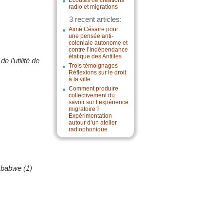
Écoutes de créations
radio et migrations
3 recent articles:
Aimé Césaire pour
une pensée anti-
coloniale autonome et
contre l’indépendance
étatique des Antilles
 l’utilité de
Trois témoignages -
Réflexions sur le droit
à la ville
Comment produire
collectivement du
savoir sur l’expérience
migratoire ?
Expérimentation
autour d’un atelier
radiophonique
imbabwe (1)