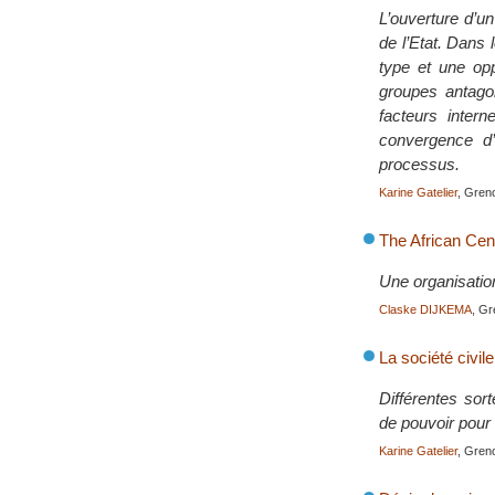
L’ouverture d’u
de l’Etat. Dans 
type et une opp
groupes antagon
facteurs inter
convergence d’
processus.
Karine Gatelier
, Gren
The African Cen
Une organisation
Claske DIJKEMA
, Gr
La société civile
Différentes sort
de pouvoir pour l
Karine Gatelier
, Gren