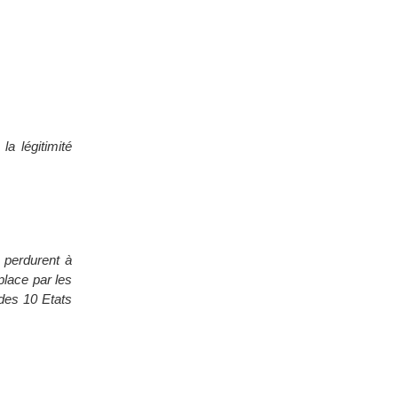
a légitimité
s perdurent à
place par les
s des 10 Etats