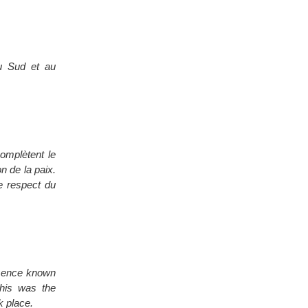
du Sud et au
complètent le
n de la paix.
e respect du
esence known
 This was the
k place.