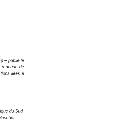
) – publié le
de manque de
tions liées à
rique du Sud,
blanche.