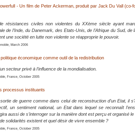
werfull - Un film de Peter Ackerman, produit par Jack Du Vall (co-
e résistances civiles non violentes du XXème siècle ayant marqu
iale de l’Inde, du Danemark, des Etats-Unis, de l’Afrique du Sud, de 
t une société en lutte non violente se réapproprie le pouvoir.
renoble, March 2006
a politique économique comme outil de la redistribution
un secteur privé à l’influence de la mondialisation.
oble, France, October 2005
es processus instituants
sortie de guerre comme dans celui de reconstruction d’un Etat, il s’
ctif, un sentiment national, un Etat dans lequel se reconnaît l’en
agira aussi de s’interroger sur la manière dont est perçu et organisé le
e solidarités existent et quel désir de vivre ensemble ?
oble, France, October 2005