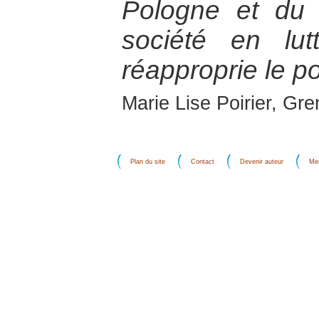
Pologne et du
société en lu
réapproprie le po
Marie Lise Poirier, Gr
Plan du site
Contact
Devenir auteur
Men