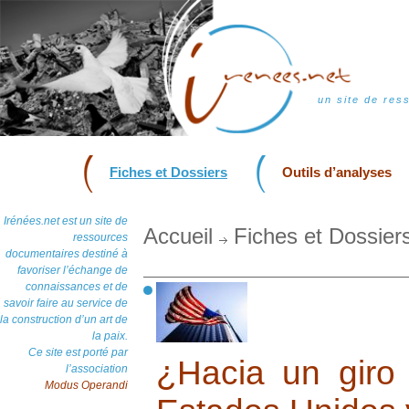
un site de res
Fiches et Dossiers
Outils d’analyses
Irénées.net est un site de
Accueil
Fiches et Dossier
ressources
documentaires destiné à
favoriser l’échange de
connaissances et de
savoir faire au service de
la construction d’un art de
la paix.
Ce site est porté par
¿Hacia un giro 
l’association
Modus Operandi