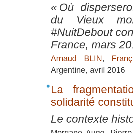
« Où disperser
du Vieux mond
#NuitDebout contr
France, mars 20
Arnaud BLIN
,
Fran
Argentine, avril 2016
La fragmentat
solidarité const
Le contexte hist
Morgane Auge, Pierre