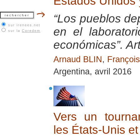
Estados Unidos 
“Los pueblos de
sur irenees.net
en el laborator
sur la
Coredem
económicas”. Ar
Arnaud BLIN
,
Franço
Argentina, avril 2016
Vers un tournan
les États-Unis e