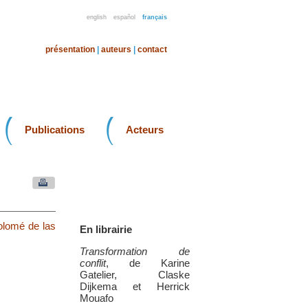
english
español
français
présentation
|
auteurs
|
contact
Publications
Acteurs
tolomé de las
En librairie
Transformation de
conflit
, de Karine
Gatelier, Claske
Dijkema et Herrick
Mouafo