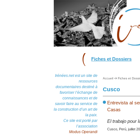
Fiches et Dossiers
Irénées.net est un site de
Accueil
Fiches et Dossi
ressources
documentaires destiné à
Cusco
favoriser l’échange de
connaissances et de
Entrevista al s
savoir faire au service de
Casas
la construction d’un art de
la paix.
Ce site est porté par
El trabajo pour 
l’association
Cusco, Perú, juillet 2
Modus Operandi