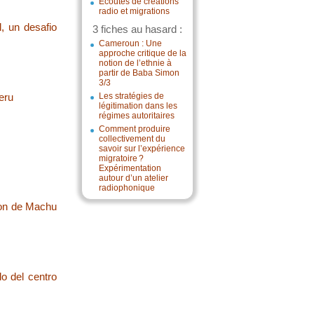
Écoutes de créations
radio et migrations
, un desafio
3 fiches au hasard :
Cameroun : Une
approche critique de la
notion de l’ethnie à
partir de Baba Simon
3/3
eru
Les stratégies de
légitimation dans les
régimes autoritaires
Comment produire
collectivement du
savoir sur l’expérience
migratoire ?
Expérimentation
autour d’un atelier
radiophonique
ion de Machu
lo del centro