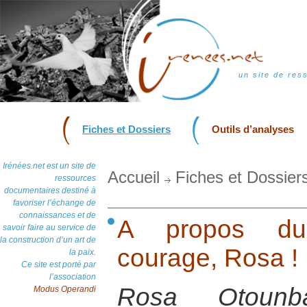
un site de res
Fiches et Dossiers
Outils d’analyses
Irénées.net est un site de
Accueil
Fiches et Dossier
ressources
documentaires destiné à
favoriser l’échange de
connaissances et de
A propos du
savoir faire au service de
la construction d’un art de
courage, Rosa !
la paix.
Ce site est porté par
l’association
Rosa Otounba
Modus Operandi