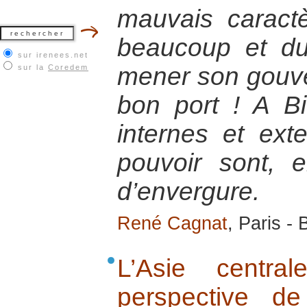
mauvais caractè
beaucoup et d
sur irenees.net
mener son gouve
sur la
Coredem
bon port ! A Bi
internes et ext
pouvoir sont, e
d’envergure.
René Cagnat
, Paris -
L’Asie centra
perspective d