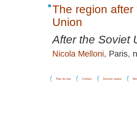
The region after 
Union
After the Soviet 
Nicola Melloni
, Paris,
Plan du site
Contact
Devenir auteur
Men