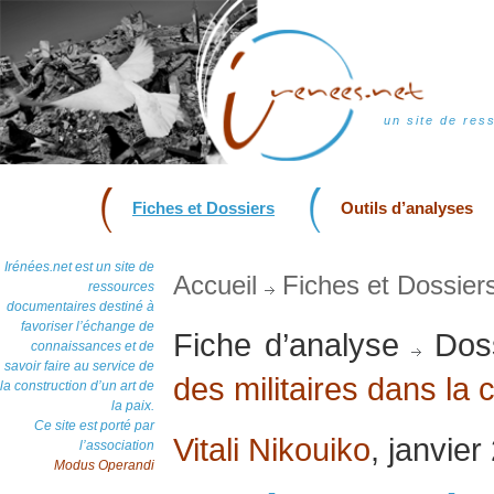
un site de res
Fiches et Dossiers
Outils d’analyses
Irénées.net est un site de
Accueil
Fiches et Dossier
ressources
documentaires destiné à
favoriser l’échange de
Fiche d’analyse
Doss
connaissances et de
savoir faire au service de
des militaires dans la 
la construction d’un art de
la paix.
Ce site est porté par
Vitali Nikouiko
, janvier
l’association
Modus Operandi