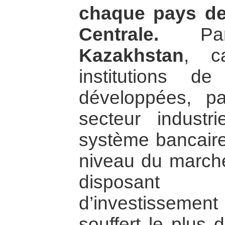
chaque pays de 
Centrale.
Par 
Kazakhstan
, c
institutions 
développées, p
secteur industr
système bancaire
niveau du marché
disposant 
d’investisseme
souffert le plus