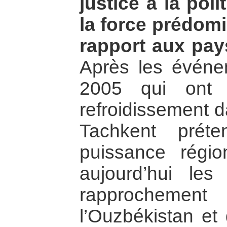
justice à la pol
la force prédom
rapport aux pays
Après les événe
2005 qui ont 
refroidissement d
Tachkent prét
puissance régio
aujourd’hui le
rapprochement
l’Ouzbékistan et