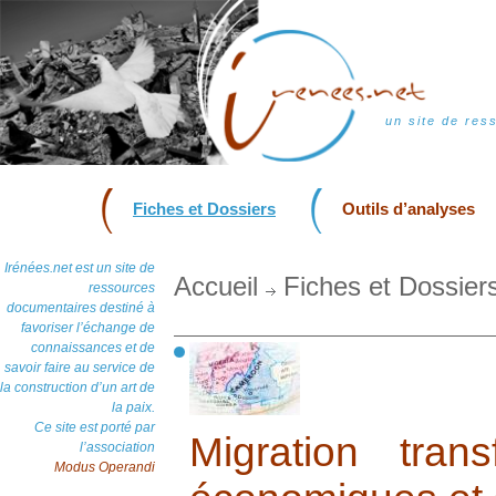
un site de res
Fiches et Dossiers
Outils d’analyses
Irénées.net est un site de
Accueil
Fiches et Dossier
ressources
documentaires destiné à
favoriser l’échange de
connaissances et de
savoir faire au service de
la construction d’un art de
la paix.
Ce site est porté par
Migration trans
l’association
Modus Operandi