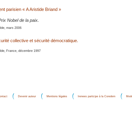
t parisien « A Aristide Briand »
Prix Nobel de la paix.
oble, mars 2006
rité collective et sécurité démocratique.
oble, France, décembre 1997
ontact
Devenir auteur
Mentions légales
Irenees participe à la Coredem
Modu