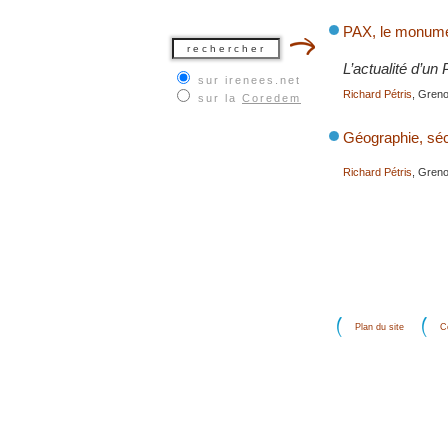
PAX, le monumen
L’actualité d’un 
sur irenees.net
Richard Pétris
, Gren
sur la
Coredem
Géographie, sécu
Richard Pétris
, Gren
Plan du site
C