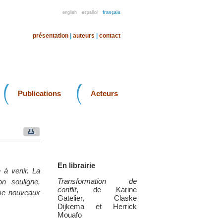
english
español
français
présentation
|
auteurs
|
contact
Publications
Acteurs
En librairie
 à venir. La
Transformation de
n souligne,
conflit
, de Karine
mme nouveaux
Gatelier, Claske
Dijkema et Herrick
Mouafo