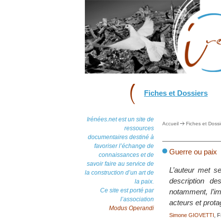
Fiches et Dossiers
Irénées.net est un site de
Accueil
Fiches et Dossi
ressources
documentaires destiné à
favoriser l’échange de
Guerre ou paix
connaissances et de
savoir faire au service de
L’auteur met s
la construction d’un art de
description d
la paix.
Ce site est porté par
notamment, l’i
l’association
acteurs et prota
Modus Operandi
Simone GIOVETTI
, 