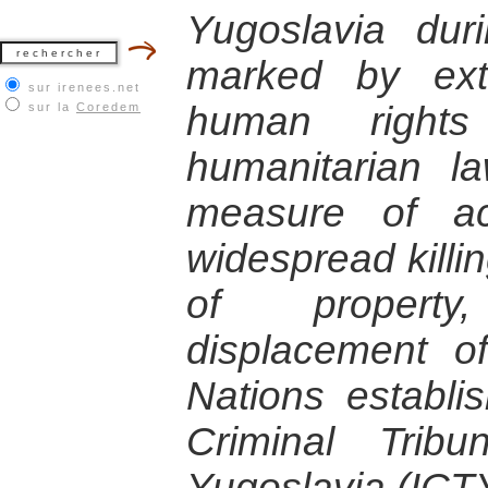
Yugoslavia du
marked by exte
sur irenees.net
human rights 
sur la
Coredem
humanitarian 
measure of acc
widespread killin
of propert
displacement o
Nations establis
Criminal Trib
Yugoslavia (ICT