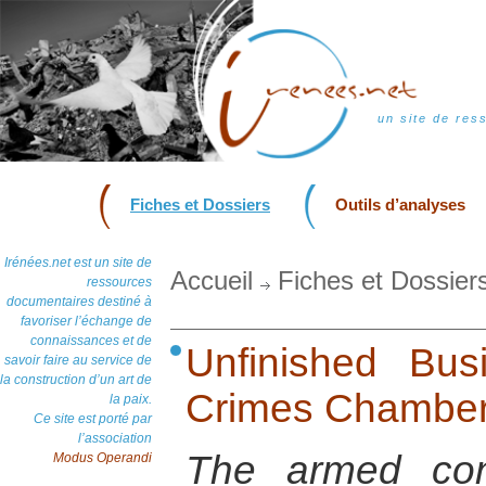
un site de res
Fiches et Dossiers
Outils d’analyses
Irénées.net est un site de
Accueil
Fiches et Dossier
ressources
documentaires destiné à
favoriser l’échange de
connaissances et de
Unfinished Bu
savoir faire au service de
la construction d’un art de
Crimes Chambe
la paix.
Ce site est porté par
l’association
The armed conf
Modus Operandi