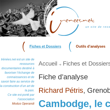
un site de res
Fiches et Dossiers
Outils d’analyses
Irénées.net est un site de
Accueil
Fiches et Dossier
ressources
documentaires destiné à
favoriser l’échange de
Fiche d’analyse
connaissances et de
savoir faire au service de
la construction d’un art de
Richard Pétris
, Grenob
la paix.
Ce site est porté par
l’association
Cambodge, le c
Modus Operandi