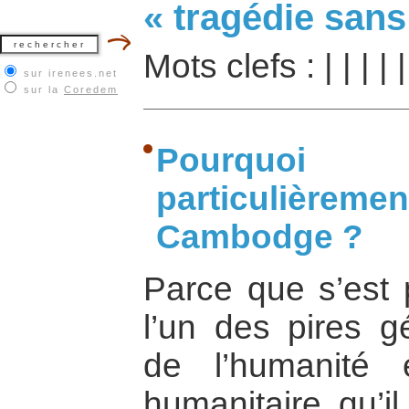
« tragédie sans
Mots clefs :
|
|
|
|
sur irenees.net
sur la
Coredem
Pourquoi
particulièrem
Cambodge ?
Parce que s’est 
l’un des pires gé
de l’humanité 
humanitaire qu’il