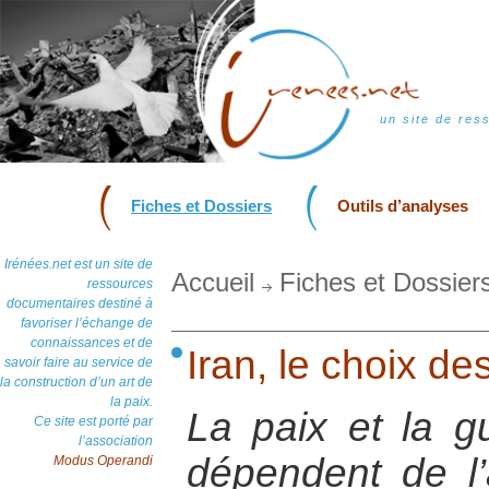
un site de res
Fiches et Dossiers
Outils d’analyses
Irénées.net est un site de
Accueil
Fiches et Dossier
ressources
documentaires destiné à
favoriser l’échange de
connaissances et de
Iran, le choix d
savoir faire au service de
la construction d’un art de
la paix.
La paix et la 
Ce site est porté par
l’association
dépendent de l’
Modus Operandi