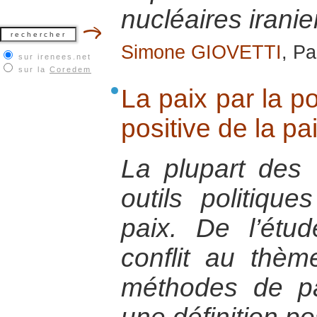
nucléaires irani
Simone GIOVETTI
, Pa
sur irenees.net
sur la
Coredem
La paix par la po
positive de la pa
La plupart des
outils politiqu
paix. De l’étu
conflit au thèm
méthodes de pai