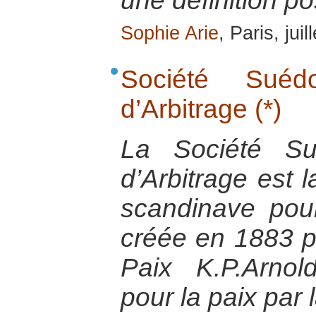
une définition po
Sophie Arie
, Paris, jui
Société Sué
d’Arbitrage (*)
La Société Su
d’Arbitrage est
scandinave pour
créée en 1883 pa
Paix K.P.Arnol
pour la paix par 