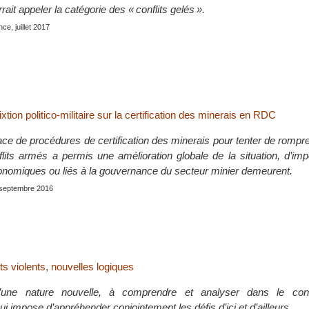
rait appeler la catégorie des « conflits gelés ».
nce, juillet 2017
xtion politico-militaire sur la certification des minerais en RDC
ace de procédures de certification des minerais pour tenter de rompre 
flits armés a permis une amélioration globale de la situation, d’imp
conomiques ou liés à la gouvernance du secteur minier demeurent.
 septembre 2016
s violents, nouvelles logiques
d’une nature nouvelle, à comprendre et analyser dans le con
ui impose d’appréhender conjointement les défis d’ici et d’ailleurs.