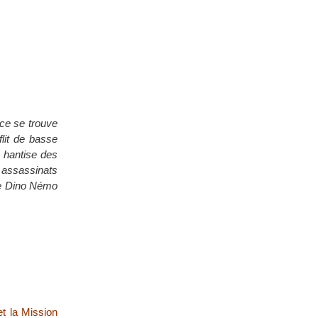
ce se trouve
flit de basse
a hantise des
 assassinats
ne Dino Némo
et la Mission