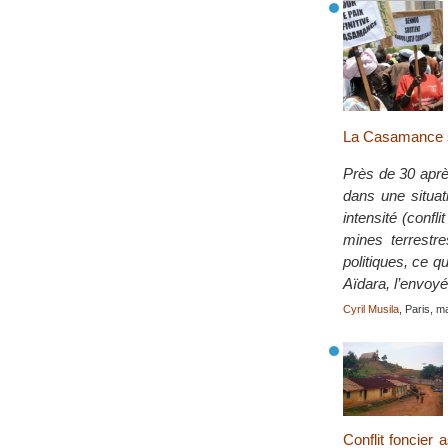
La Casamance s
Près de 30 aprè
dans une situat
intensité (conf
mines terrestr
politiques, ce 
Aïdara, l’envoyé
Cyril Musila
, Paris, 
Conflit foncier