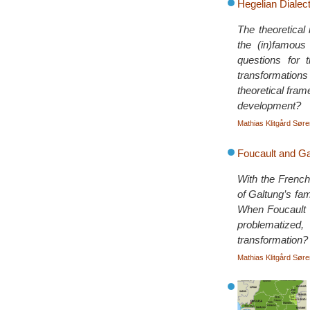
Hegelian Dialect
The theoretical 
the (in)famous
questions for 
transformation
theoretical fra
development?
Mathias Klitgård Sør
Foucault and Gal
With the French
of Galtung’s fam
When Foucault f
problematized,
transformation?
Mathias Klitgård Sør