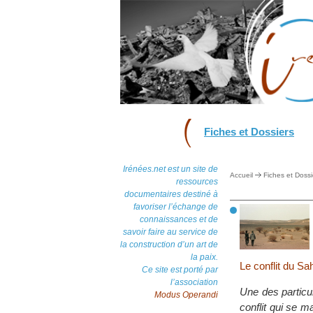
Fiches et Dossiers
Irénées.net est un site de
Accueil
Fiches et Dossi
ressources
documentaires destiné à
favoriser l’échange de
connaissances et de
savoir faire au service de
la construction d’un art de
la paix.
Le conflit du Sah
Ce site est porté par
l’association
Une des particul
Modus Operandi
conflit qui se m