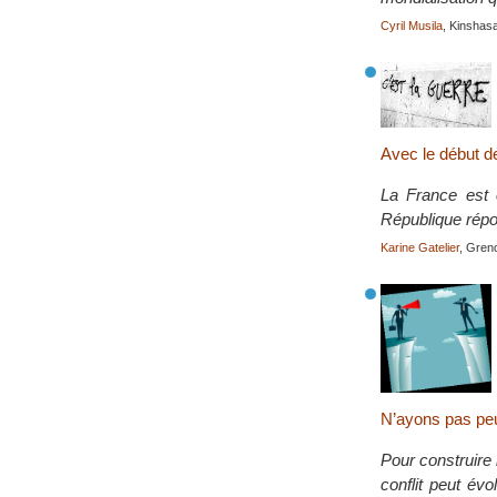
Cyril Musila
, Kinshas
Avec le début de
La France est e
République rép
Karine Gatelier
, Gren
N’ayons pas peur
Pour construire 
conflit peut év