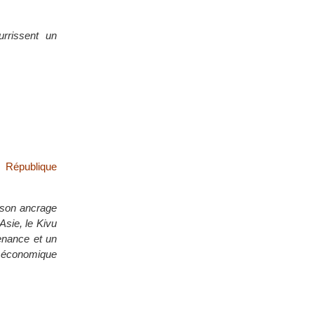
rrissent un
a République
, son ancrage
’Asie, le Kivu
enance et un
e économique