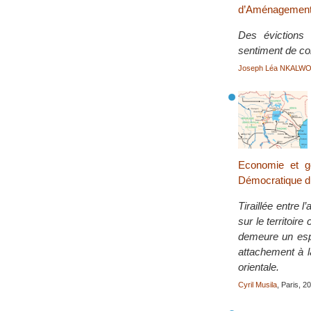
d’Aménagement e
Des évictions 
sentiment de col
Joseph Léa NKALW
Economie et géo
Démocratique 
Tiraillée entre 
sur le territoire
demeure un espa
attachement à l
orientale.
Cyril Musila
, Paris, 2