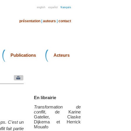
english
español
français
présentation
|
auteurs
|
contact
Publications
Acteurs
En librairie
Transformation de
conflit
, de Karine
Gatelier, Claske
Dijkema et Herrick
mps. C’est un
Mouafo
it fait partie