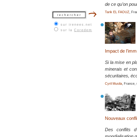
de ce qu’on pour
Tarik EL FAOUZ
, Fra
sur irenees.net
sur la
Coredem
Impact de l’immi
Si la mise en pl
minerais et con
sécuritaires, é
Cyril Musila
, France,
Nouveaux conflit
Des conflits 
mondialisation q