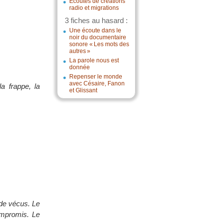
Écoutes de créations
radio et migrations
3 fiches au hasard :
Une écoute dans le
noir du documentaire
sonore « Les mots des
autres »
La parole nous est
donnée
Repenser le monde
avec Césaire, Fanon
a frappe, la
et Glissant
 de vécus. Le
ompromis. Le