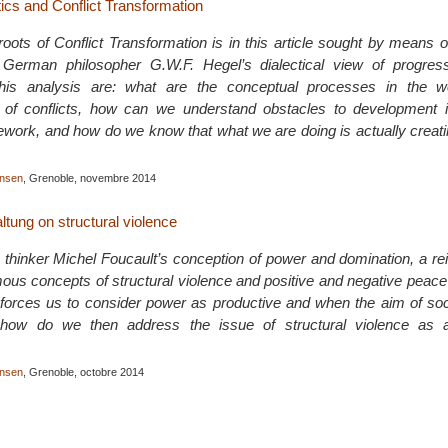
ics and Conflict Transformation
roots of Conflict Transformation is in this article sought by means o
 German philosopher G.W.F. Hegel’s dialectical view of progres
this analysis are: what are the conceptual processes in the w
s of conflicts, how can we understand obstacles to development 
mework, and how do we know that what we are doing is actually creati
ensen
, Grenoble, novembre 2014
tung on structural violence
 thinker Michel Foucault’s conception of power and domination, a rei
ous concepts of structural violence and positive and negative peace i
orces us to consider power as productive and when the aim of socia
 how do we then address the issue of structural violence as a
ensen
, Grenoble, octobre 2014