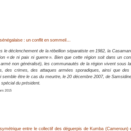
énégalaise : un conflit en sommeil…
s le déclenchement de la rébellion séparatiste en 1982, la Casaman
ion « de ni paix ni guerre ». Bien que cette région soit dans un con
lit armé non généralisé), les communautés de la région vivent sous l
es, des crimes, des attaques armées sporadiques, ainsi que des
qui semble être le cas du meurtre, le 20 décembre 2007, de Samsidi
 spécial du président.
mars 2015
 asymétrique entre le collectif des déguerpis de Kumba (Cameroun) 