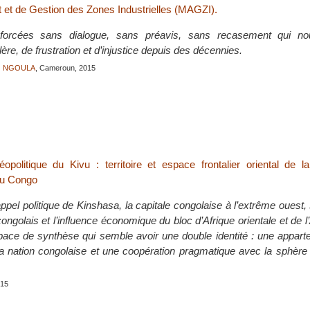
t de Gestion des Zones Industrielles (MAGZI).
forcées sans dialogue, sans préavis, sans recasement qui nou
ère, de frustration et d’injustice depuis des décennies.
O NGOULA
, Cameroun, 2015
politique du Kivu : territoire et espace frontalier oriental de l
du Congo
l’appel politique de Kinshasa, la capitale congolaise à l’extrême ouest
 congolais et l’influence économique du bloc d’Afrique orientale et de l
ce de synthèse qui semble avoir une double identité : une appart
a nation congolaise et une coopération pragmatique avec la sphèr
015