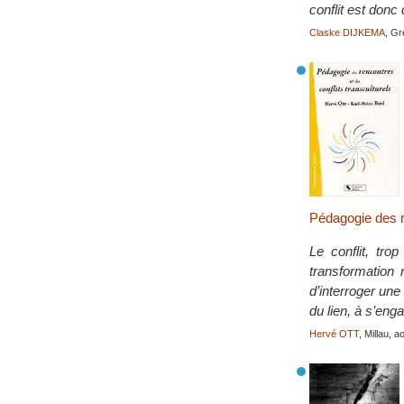
conflit est donc
Claske DIJKEMA
, Gr
Pédagogie des re
Le conflit, tr
transformation 
d’interroger une
du lien, à s’eng
Hervé OTT
, Millau, 