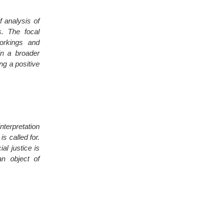
f analysis of
s. The focal
orkings and
in a broader
ng a positive
nterpretation
s called for.
l justice is
n object of