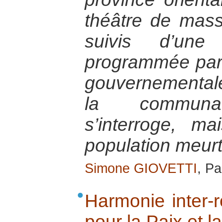
théâtre de mas
suivis d’une
programmée par l
gouvernemental
la communaut
s’interroge, ma
population meurt
Simone GIOVETTI
, Pa
Harmonie inter-r
pour la Paix et l