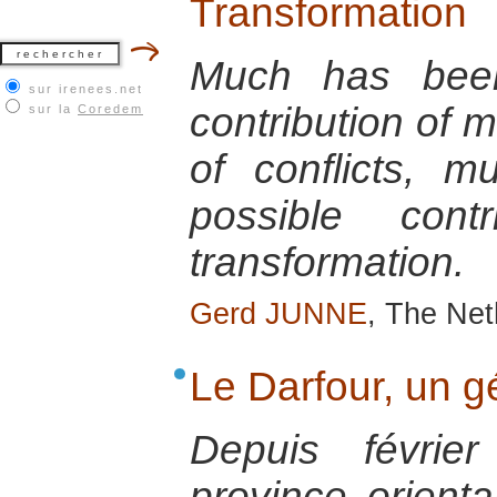
Transformation
Much has been
sur irenees.net
contribution of m
sur la
Coredem
of conflicts, m
possible contr
transformation.
Gerd JUNNE
, The Ne
Le Darfour, un 
Depuis févrie
province orient