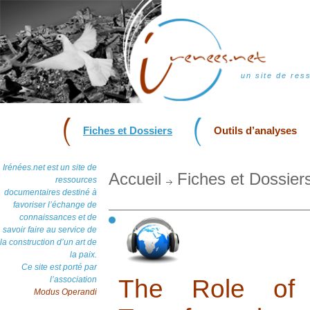
un site de res
Fiches et Dossiers
Outils d’analyses
Irénées.net est un site de
Accueil
Fiches et Dossier
ressources
documentaires destiné à
favoriser l’échange de
connaissances et de
savoir faire au service de
la construction d’un art de
la paix.
Ce site est porté par
l’association
The Role of 
Modus Operandi