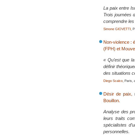
La paix entre Is
Trois journées 
comprendre les r
Simone GIOVETTI
, 
Non-violence : 
(FPH) et Mouvem
« Qu’est que la
définir théoriqu
des situations c
Diego Scalco
, Paris, 
Désir de paix, 
Bouillon.
Analyse des pro
leurs traits c
spécialistes d’
personnelles.