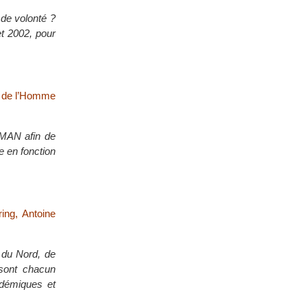
 de volonté ?
et 2002, pour
ès de l’Homme
 MAN afin de
e en fonction
ing, Antoine
 du Nord, de
 sont chacun
adémiques et