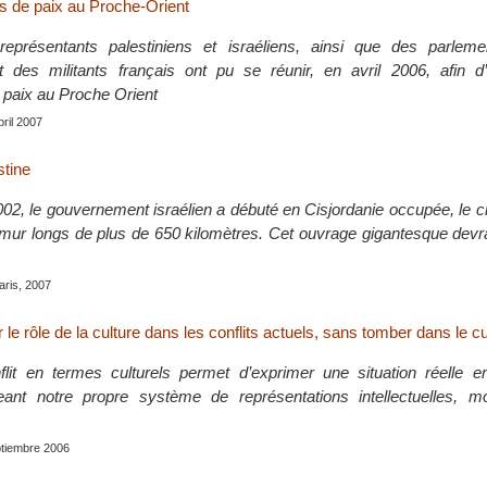
s de paix au Proche-Orient
présentants palestiniens et israéliens, ainsi que des parleme
et des militants français ont pu se réunir, en avril 2006, afin d
 paix au Proche Orient
bril 2007
tine
02, le gouvernement israélien a débuté en Cisjordanie occupée, le c
n mur longs de plus de 650 kilomètres. Cet ouvrage gigantesque devr
Paris, 2007
r le rôle de la culture dans les conflits actuels, sans tomber dans le c
flit en termes culturels permet d’exprimer une situation réelle 
eant notre propre système de représentations intellectuelles, mo
ptiembre 2006