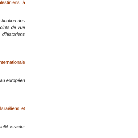
alestiniens à
stination des
points de vue
 d’historiens
ternationale
eau européen
Israéliens et
flit israélo-