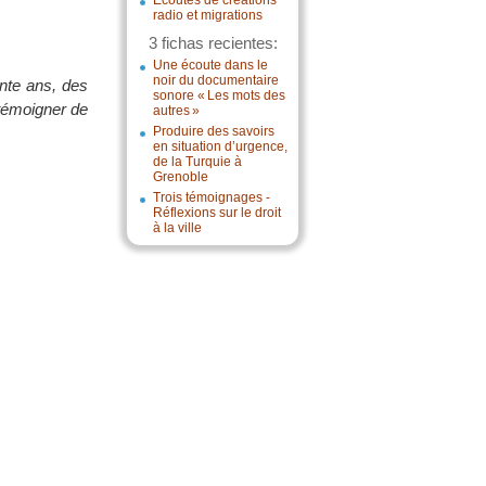
Écoutes de créations
radio et migrations
3 fichas recientes:
Une écoute dans le
noir du documentaire
ante ans, des
sonore « Les mots des
 témoigner de
autres »
Produire des savoirs
en situation d’urgence,
de la Turquie à
Grenoble
Trois témoignages -
Réflexions sur le droit
à la ville