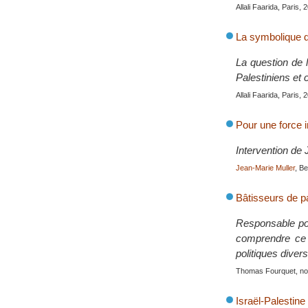
Allali Faarida, Paris, 
La symbolique de
La question de l
Palestiniens et 
Allali Faarida, Paris, 
Pour une force in
Intervention de
Jean-Marie Muller
, B
Bâtisseurs de p
Responsable po
comprendre ce
politiques diver
Thomas Fourquet, no
Israël-Palestine