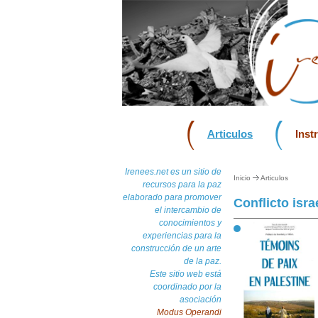
Articulos
Inst
Irenees.net es un sitio de
Inicio
Articulos
recursos para la paz
elaborado para promover
Conflicto isra
el intercambio de
conocimientos y
experiencias para la
construcción de un arte
de la paz.
Este sitio web está
coordinado por la
asociación
Modus Operandi