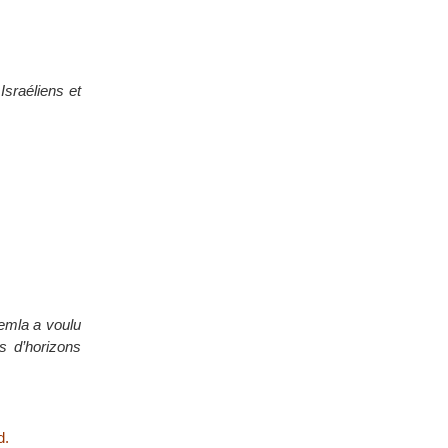
Israéliens et
emla a voulu
 d’horizons
d.