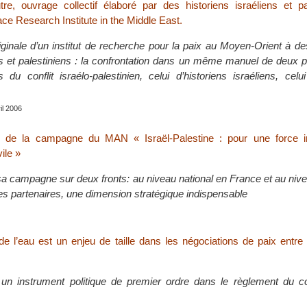
utre, ouvrage collectif élaboré par des historiens israéliens et p
Peace Research Institute in the Middle East.
riginale d’un institut de recherche pour la paix au Moyen-Orient à de
ns et palestiniens : la confrontation dans un même manuel de deux 
 du conflit israélo-palestinien, celui d’historiens israéliens, celui
ril 2006
n de la campagne du MAN « Israël-Palestine : pour une force in
vile »
campagne sur deux fronts: au niveau national en France et au niv
ses partenaires, une dimension stratégique indispensable
e l’eau est un enjeu de taille dans les négociations de paix entre 
 un instrument politique de premier ordre dans le règlement du con