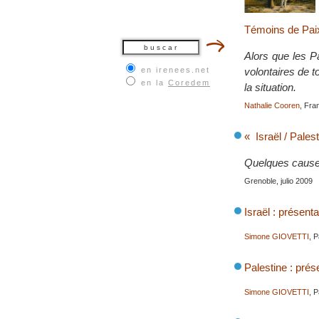
Témoins de Paix
Alors que les P
en irenees.net
volontaires de 
en la
Coredem
la situation.
Nathalie Cooren
, Fra
« Israël / Palest
Quelques causes
Grenoble, julio 2009
Israël : présenta
Simone GIOVETTI
, 
Palestine : prés
Simone GIOVETTI
, 