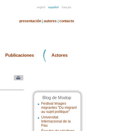
english
español
français
presentación
|
autores
|
contacto
Publicaciones
Actores
Blog de Modop
Festival Images
migrantes "Du migrant
au sujet politique"
Universitat
Internacional de la
Pau