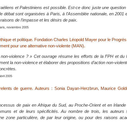
raéliens et Palestiniens est possible. Est-ce donc juste une question
de débat sont organisées à Paris, à l’Assemblée nationale, en 2001 
aisons de l’impasse et les désirs de paix.
Paris, noviembre 2005
éthique et politique. Fondation Charles Léopold Mayer pour le Progr
ent pour une alternative non-violente (MAN).
 non-violence ? » Cet ouvrage résume les efforts de la FPH et du
ement la non-violence et élaborer des propositions d’action non-violent
oncrètes.
abril 2005
relents de guerre. Auteurs : Sonia Dayan-Herzbrun, Maurice Goldr
cessus de paix en Afrique du Sud, au Proche-Orient et en Irlande
ommuns et de leurs spécificités. Au nombre de trois, les auteurs
une zone particulière, de par leur origine, ou pour des raisons ac