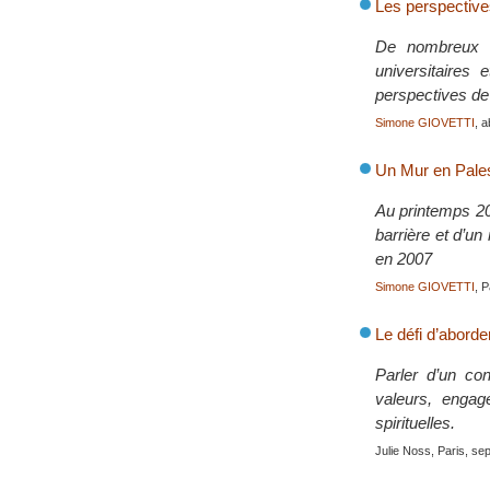
Les perspective
De nombreux re
universitaires 
perspectives de
Simone GIOVETTI
, a
Un Mur en Pales
Au printemps 20
barrière et d’u
en 2007
Simone GIOVETTI
, 
Le défi d’aborde
Parler d’un con
valeurs, engag
spirituelles.
Julie Noss, Paris, se