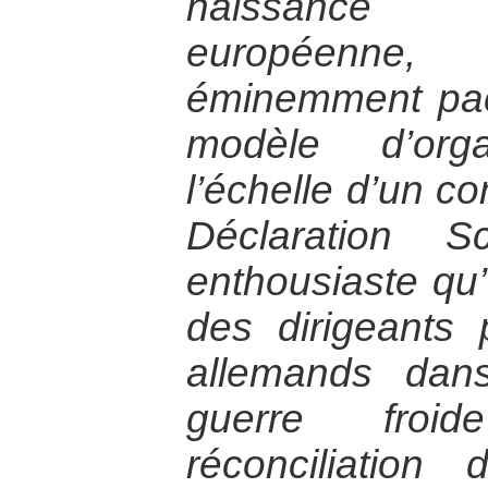
naissance d
européenne
éminemment pac
modèle d’orga
l’échelle d’un co
Déclaration S
enthousiaste qu’
des dirigeants p
allemands dan
guerre froi
réconciliation