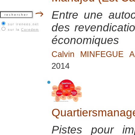
Entre une autoch
des revendicatio
sur irenees.net
sur la
Coredem
économiques
Calvin MINFEGUE 
2014
Quartiersmanage
Pistes pour im