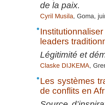
de la paix.
Cyril Musila
, Goma, ju
Institutionnal
leaders tradition
Légitimité et dém
Claske DIJKEMA
, Gre
Les systèmes tra
de conflits en Af
Source d’inspira