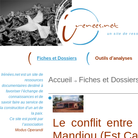
un site de res
Fiches et Dossiers
Outils d’analyses
Irénées.net est un site de
Accueil
Fiches et Dossier
ressources
documentaires destiné à
favoriser l’échange de
connaissances et de
savoir faire au service de
la construction d’un art de
la paix.
Le conflit entr
Ce site est porté par
l’association
Modus Operandi
Mandjou (Est C