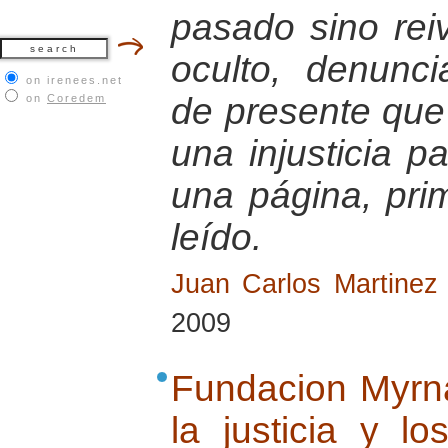
pasado sino reiv
oculto, denunci
on irenees.net
de presente que 
on
Coredem
una injusticia p
una página, pri
leído.
Juan Carlos Martinez 
2009
Fundacion Myrn
la justicia y 