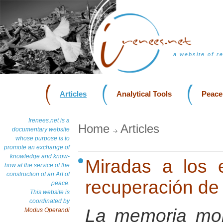
a website of r
Articles
Analytical Tools
Peace
Irenees.net is a
Home
Articles
documentary website
whose purpose is to
promote an exchange of
knowledge and know-
Miradas a los 
how at the service of the
construction of an Art of
recuperación de 
peace.
This website is
coordinated by
La memoria mor
Modus Operandi