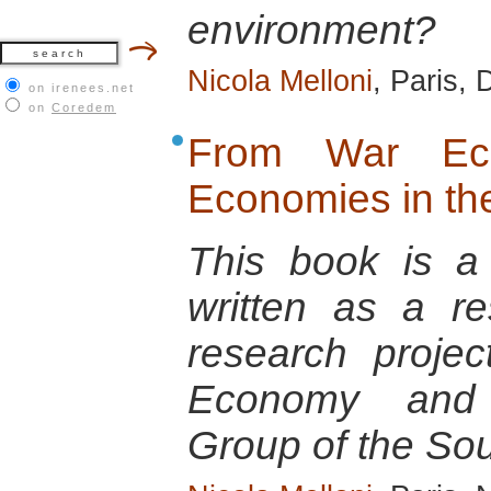
environment?
Nicola Melloni
, Paris,
on irenees.net
on
Coredem
From War Ec
Economies in t
This book is a 
written as a r
research projec
Economy and 
Group of the So