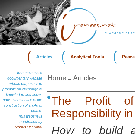
a website of r
Articles
Analytical Tools
Peace
Irenees.net is a
Home
Articles
documentary website
whose purpose is to
promote an exchange of
knowledge and know-
The Profit o
how at the service of the
construction of an Art of
Responsibility in
peace.
This website is
coordinated by
How to build a 
Modus Operandi