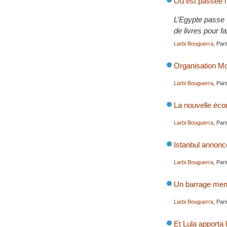
Où est passée l
L’Egypte passe p
de livres pour f
Larbi Bouguerra
, Par
Organisation Mo
Larbi Bouguerra
, Par
La nouvelle éco
Larbi Bouguerra
, Par
Istanbul annonc
Larbi Bouguerra
, Par
Un barrage mena
Larbi Bouguerra
, Par
Et Lula apporta 