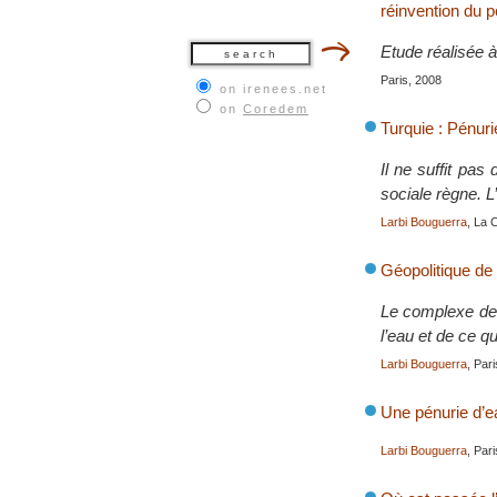
réinvention du po
Etude réalisée 
Paris, 2008
on irenees.net
on
Coredem
Turquie : Pénur
Il ne suffit pas
sociale règne. L’
Larbi Bouguerra
, La 
Géopolitique de l
Le complexe de b
l’eau et de ce qu
Larbi Bouguerra
, Par
Une pénurie d’e
Larbi Bouguerra
, Par