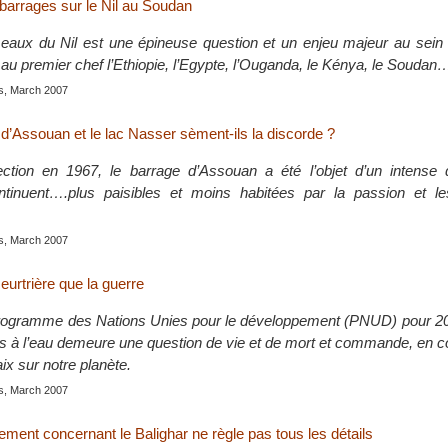
barrages sur le Nil au Soudan
eaux du Nil est une épineuse question et un enjeu majeur au sein 
se au premier chef l’Ethiopie, l’Egypte, l’Ouganda, le Kénya, le Soudan
is, March 2007
 d’Assouan et le lac Nasser sèment-ils la discorde ?
ction en 1967, le barrage d’Assouan a été l’objet d’un intense 
ntinuent….plus paisibles et moins habitées par la passion et l
is, March 2007
eurtrière que la guerre
Programme des Nations Unies pour le développement (PNUD) pour 2
cès à l’eau demeure une question de vie et de mort et commande, en
aix sur notre planète.
is, March 2007
gement concernant le Balighar ne règle pas tous les détails