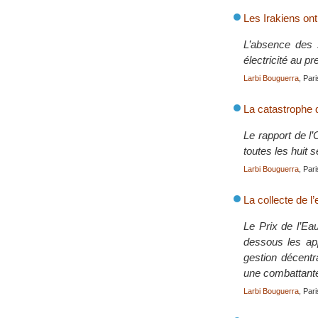
Les Irakiens ont 
L’absence des 
électricité au p
Larbi Bouguerra
, Pari
La catastrophe 
Le rapport de l
toutes les huit s
Larbi Bouguerra
, Pari
La collecte de l
Le Prix de l’Ea
dessous les app
gestion décentr
une combattante
Larbi Bouguerra
, Pari