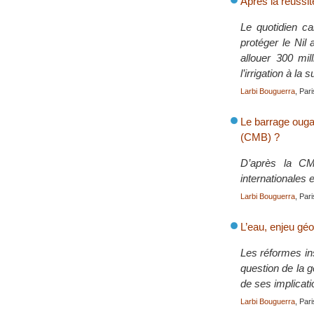
Après la réussit
Le quotidien c
protéger le Nil 
allouer 300 mil
l’irrigation à la 
Larbi Bouguerra
, Par
Le barrage ouga
(CMB) ?
D’après la CM
internationales 
Larbi Bouguerra
, Par
L’eau, enjeu géo
Les réformes ins
question de la g
de ses implicati
Larbi Bouguerra
, Par