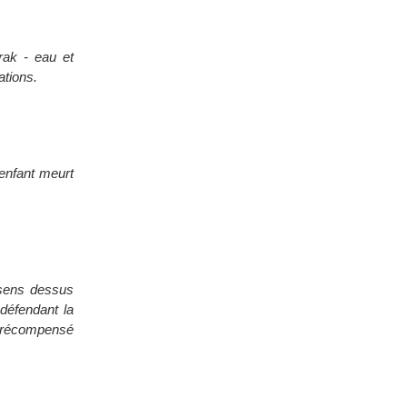
rak - eau et
ations.
 enfant meurt
 sens dessus
 défendant la
 a récompensé