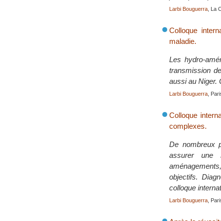
Larbi Bouguerra
, La 
Colloque inter
maladie.
Les hydro-aména
transmission d
aussi au Niger. 
Larbi Bouguerra
, Par
Colloque interna
complexes.
De nombreux pay
assurer une m
aménagements, 
objectifs. Dia
colloque internat
Larbi Bouguerra
, Par