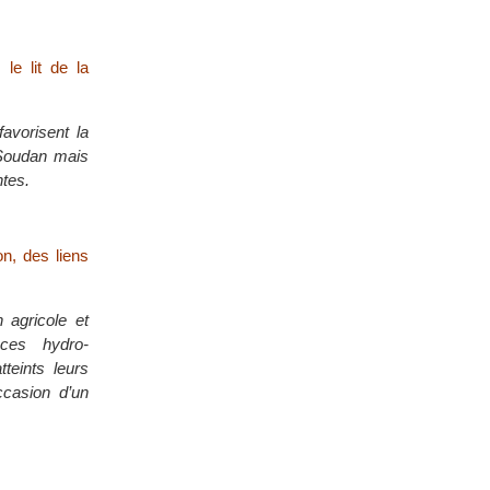
le lit de la
avorisent la
 Soudan mais
ntes.
on, des liens
 agricole et
 ces hydro-
teints leurs
ccasion d’un