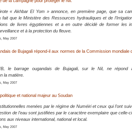
e de la campagne pour protéger le Nil.
airote « Akhbar El Yom » annonce, en première page, que sa ca
a fait que le Ministère des Ressources hydrauliques et de l’Irrigation
lions de livres égyptiennes et a en outre décidé de former les i
surveillance et à la protection du fleuve.
is, May 2007
ndais de Bujagali répond-il aux normes de la Commission mondiale 
B, le barrage ougandais de Bujagali, sur le Nil, ne répond
en la matière.
is, May 2007
politique et national majeur au Soudan
titutionnelles menées par le régime de Numéiri et ceux qui l’ont suivi
estion de l’eau sont justifiées par le caractère exemplaire que celle-ci
ons aux niveaux international, national et local.
is, May 2007