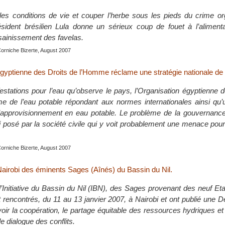
les conditions de vie et couper l’herbe sous les pieds du crime or
ésident brésilien Lula donne un sérieux coup de fouet à l’aliment
ssainissement des favelas.
Corniche Bizerte, August 2007
égyptienne des Droits de l’Homme réclame une stratégie nationale de 
stations pour l’eau qu’observe le pays, l’Organisation égyptienne 
 de l’eau potable répondant aux normes internationales ainsi qu’u
l’approvisionnement en eau potable. Le problème de la gouvernance
 posé par la société civile qui y voit probablement une menace pour 
Corniche Bizerte, August 2007
Nairobi des éminents Sages (Aînés) du Bassin du Nil.
e l’Initiative du Bassin du Nil (IBN), des Sages provenant des neuf 
 rencontrés, du 11 au 13 janvier 2007, à Nairobi et ont publié une D
ir la coopération, le partage équitable des ressources hydriques et 
le dialogue des conflits.