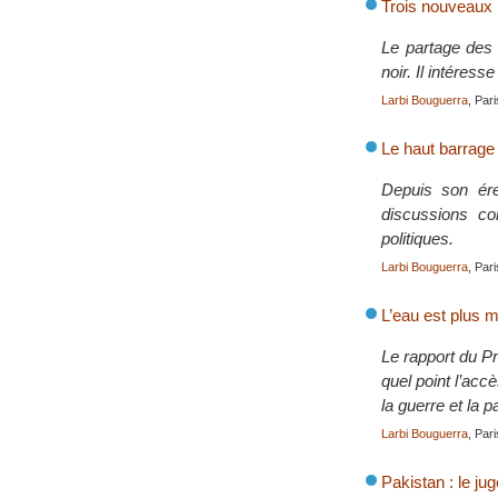
Trois nouveaux 
Le partage des 
noir. Il intéres
Larbi Bouguerra
, Par
Le haut barrage
Depuis son ére
discussions co
politiques.
Larbi Bouguerra
, Par
L’eau est plus m
Le rapport du 
quel point l’ac
la guerre et la p
Larbi Bouguerra
, Par
Pakistan : le ju