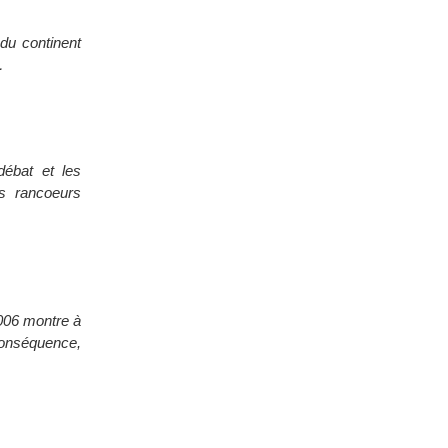
du continent
…
débat et les
es rancoeurs
006 montre à
 conséquence,