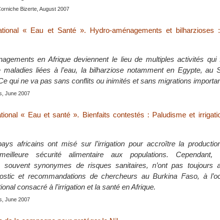
Corniche Bizerte, August 2007
national « Eau et Santé ». Hydro-aménagements et bilharzioses : 
gements en Afrique deviennent le lieu de multiples activités qui f
e maladies liées à l’eau, la bilharziose notamment en Egypte, au
Ce qui ne va pas sans conflits ou inimités et sans migrations importa
is, June 2007
tional « Eau et santé ». Bienfaits contestés : Paludisme et irrigati
s africains ont misé sur l’irrigation pour accroître la production
eilleure sécurité alimentaire aux populations. Cependant,
souvent synonymes de risques sanitaires, n’ont pas toujours at
gnostic et recommandations de chercheurs au Burkina Faso, à l’o
ional consacré à l’irrigation et la santé en Afrique.
is, June 2007