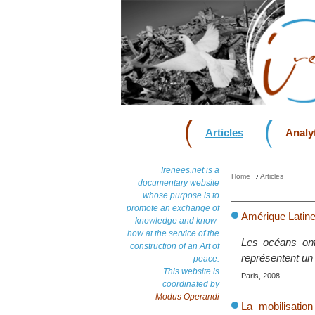
Articles
Analyt
Irenees.net is a
Home
Articles
documentary website
whose purpose is to
promote an exchange of
Amérique Latine 
knowledge and know-
how at the service of the
Les océans ont
construction of an Art of
représentent un
peace.
This website is
Paris, 2008
coordinated by
Modus Operandi
La mobilisatio