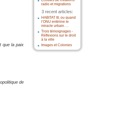
Écoutes de créations
radio et migrations
3 recent articles:
HABITAT III, ou quand
l’ONU entérine le
miracle urbain….
Trois témoignages -
Réflexions sur le droit
à la ville
t que la paix
Images et Colonies
opolitique de