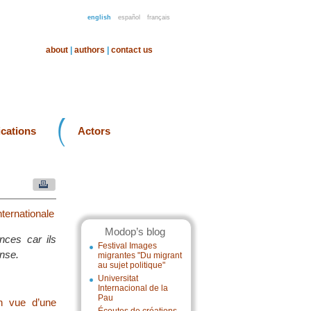
english
español
français
about
|
authors
|
contact us
ications
Actors
nternationale
Modop’s blog
nces car ils
Festival Images
nse.
migrantes "Du migrant
au sujet politique"
Universitat
Internacional de la
Pau
en vue d’une