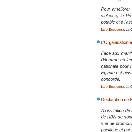
Pour améliorer 
violence, le Pr
potable et à l’a
Larbi Bouguerra
, La 
L’Organisation 
Face aux manife
l’Homme réclame
nationale pour 
Egypte est ainsi
concorde.
Larbi Bouguerra
, La 
Déclaration de 
A l’invitation d
de l’IBN se sont
vue de promouvo
pacifique et par 