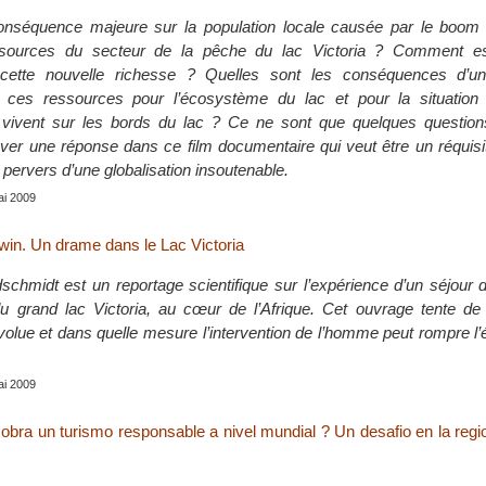
conséquence majeure sur la population locale causée par le boo
ssources du secteur de la pêche du lac Victoria ? Comment es
e cette nouvelle richesse ? Quelles sont les conséquences d’
de ces ressources pour l’écosystème du lac et pour la situation
 vivent sur les bords du lac ? Ce ne sont que quelques questions
uver une réponse dans ce film documentaire qui veut être un réquisi
 pervers d’une globalisation insoutenable.
ai 2009
rwin. Un drame dans le Lac Victoria
dschmidt est un reportage scientifique sur l’expérience d’un séjour
du grand lac Victoria, au cœur de l’Afrique. Cet ouvrage tente d
olue et dans quelle mesure l’intervention de l’homme peut rompre l’é
ai 2009
bra un turismo responsable a nivel mundial ? Un desafio en la reg