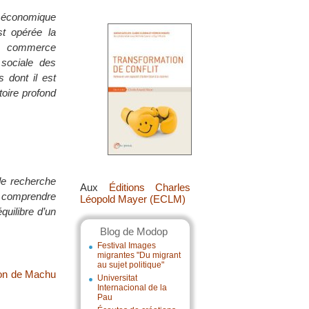
m économique
t opérée la
un commerce
 sociale des
 dont il est
toire profond
 de recherche
Aux
Éditions Charles
e comprendre
Léopold Mayer (ECLM)
quilibre d’un
Blog de Modop
Festival Images
migrantes "Du migrant
au sujet politique"
ion de Machu
Universitat
Internacional de la
Pau