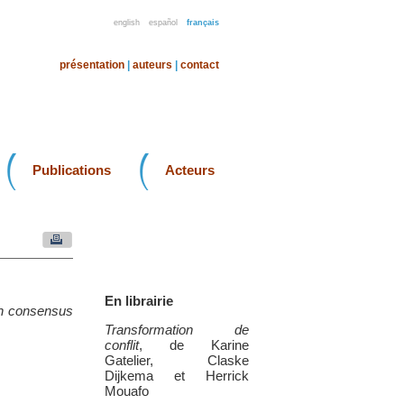
english
español
français
présentation
|
auteurs
|
contact
Publications
Acteurs
En librairie
 un consensus
Transformation de
conflit
, de Karine
Gatelier, Claske
Dijkema et Herrick
Mouafo