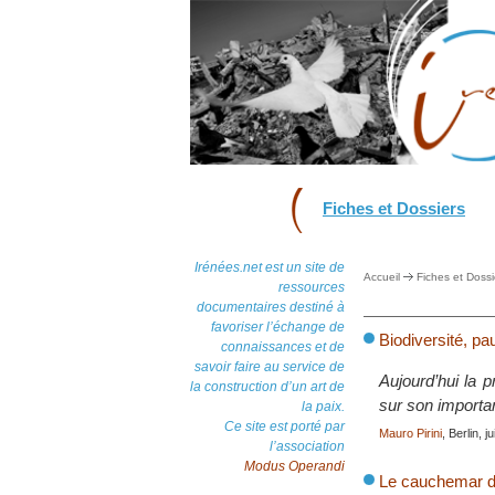
Fiches et Dossiers
Irénées.net est un site de
Accueil
Fiches et Dossi
ressources
documentaires destiné à
favoriser l’échange de
Biodiversité, pau
connaissances et de
savoir faire au service de
Aujourd’hui la 
la construction d’un art de
sur son importa
la paix.
Ce site est porté par
Mauro Pirini
, Berlin, j
l’association
Modus Operandi
Le cauchemar d