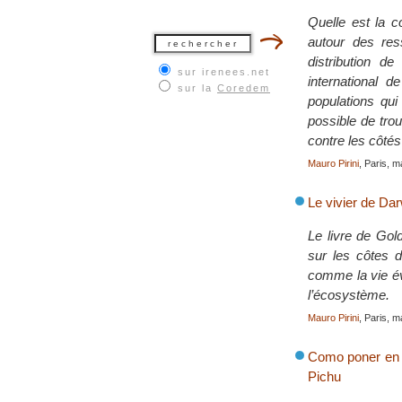
Quelle est la 
autour des re
distribution d
sur irenees.net
international 
sur la
Coredem
populations qui
possible de tro
contre les côtés
Mauro Pirini
, Paris, m
Le vivier de Da
Le livre de Gol
sur les côtes 
comme la vie év
l’écosystème.
Mauro Pirini
, Paris, m
Como poner en o
Pichu