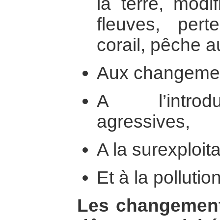
la terre, modi
fleuves, per
corail, pêche au 
Aux changement
A l’introd
agressives,
A la surexploit
Et à la pollution
Les changements