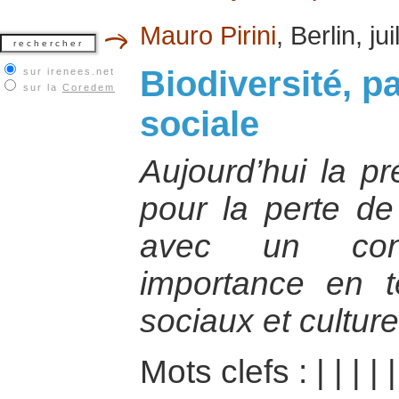
Mauro Pirini
, Berlin, ju
Biodiversité, pa
sur irenees.net
sur la
Coredem
sociale
Aujourd’hui la p
pour la perte de 
avec un con
importance en 
sociaux et culture
Mots clefs :
|
|
|
|