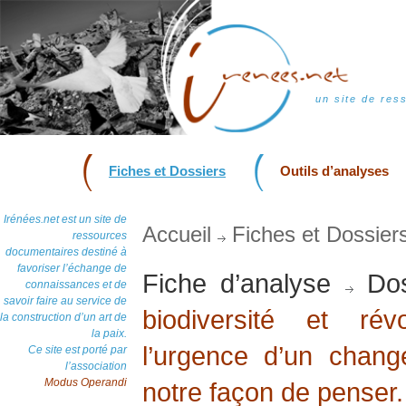
un site de res
Fiches et Dossiers
Outils d’analyses
Irénées.net est un site de
Accueil
Fiches et Dossier
ressources
documentaires destiné à
favoriser l’échange de
Fiche d’analyse
Dos
connaissances et de
savoir faire au service de
biodiversité et rév
la construction d’un art de
la paix.
l’urgence d’un chan
Ce site est porté par
l’association
Modus Operandi
notre façon de penser.