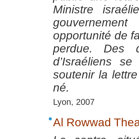
Ministre israél
gouvernemen
opportunité de fa
perdue. Des d
d’Israéliens se
soutenir la lett
né.
Lyon, 2007
Al Rowwad Thea