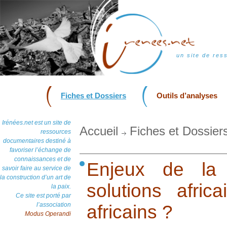
un site de res
Fiches et Dossiers
Outils d’analyses
Irénées.net est un site de
Accueil
Fiches et Dossier
ressources
documentaires destiné à
favoriser l’échange de
connaissances et de
Enjeux de la 
savoir faire au service de
la construction d’un art de
solutions afri
la paix.
Ce site est porté par
l’association
africains ?
Modus Operandi