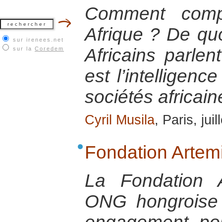
Comment comp
Afrique ? De quoi
sur irenees.net
Africains parlen
sur la
Coredem
est l’intelligenc
sociétés africain
Cyril Musila
, Paris, jui
Fondation Artemi
La Fondation 
ONG hongroise d